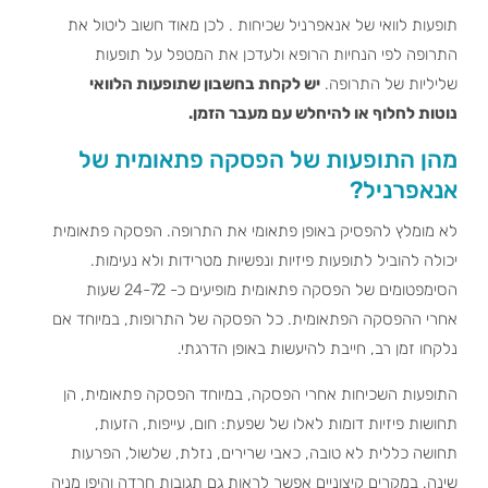
תופעות לוואי של אנאפרניל שכיחות . לכן מאוד חשוב ליטול את
התרופה לפי הנחיות הרופא ולעדכן את המטפל על תופעות
שליליות של התרופה.
יש לקחת בחשבון שתופעות הלוואי
נוטות לחלוף או להיחלש עם מעבר הזמן.
מהן התופעות של הפסקה פתאומית של
אנאפרניל?
לא מומלץ להפסיק באופן פתאומי את התרופה. הפסקה פתאומית
יכולה להוביל לתופעות פיזיות ונפשיות מטרידות ולא נעימות.
הסימפטומים של הפסקה פתאומית מופיעים כ- 24-72 שעות
אחרי ההפסקה הפתאומית. כל הפסקה של התרופות, במיוחד אם
נלקחו זמן רב, חייבת להיעשות באופן הדרגתי.
התופעות השכיחות אחרי הפסקה, במיוחד הפסקה פתאומית, הן
תחושות פיזיות דומות לאלו של שפעת: חום, עייפות, הזעות,
תחושה כללית לא טובה, כאבי שרירים, נזלת, שלשול, הפרעות
שינה. במקרים קיצוניים אפשר לראות גם תגובות חרדה והיפו מניה