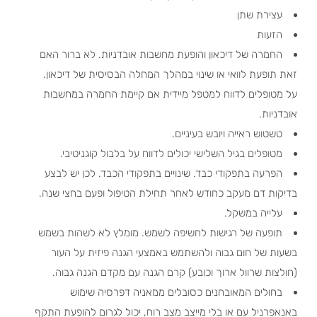
עצירת שתן
הזעות
החמרה של דיכאון והופעת מחשבות אובדניות. לא ברור האם
זאת תופעת לוואי או שינוי במהלך המחלה הבסיסית של דיכאון.
על מטופלים לדווח למטפל מיידית אם קיימת החמרה במחשבות
אובדניות.
טשטוש ראייה ויובש בעיניים.
מטופלים בגיל השלישי יכולים לדווח על בלבול קוגניטיבי.
הפרעה בתפקודי כבד. שינויים בתפקודי הכבד. לכן יש לבצע
בדיקות דם מעקב כחודש לאחר תחילת הטיפול ופעם בחצי שנה.
עלייה במשקל.
תופעה של רגישות לחשיפה לשמש. מומלץ לא לשהות בשמש
בשעות של חום גבוה ולהשתמש באמצעי הגנה פיזית על העור
(חולצות שרוול ארוך וכובע) קרם הגנה עם מקדם הגנה גבוה.
בחולים המאובחנים כסובלים ממאניה דפרסיה שימוש
באנאפרניל עם או בלי מייצב מצב רוח, יכול לגרום להופעת התקף