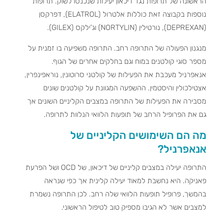
הראשונה של תרופות נגד דיכאון יעילות שנכנסו לשוק. תרופות
נוספות בקבוצה זאת כוללות אלטרול (ELATROL), דפרקסן
(DEPREXAN), נורטילין (NORTYLIN) וג'ילקס (GILEX).
מנגנון הפעולה של התרופה רחב. התרופה משפיעה בו זמנית על
מספר סוגי קולטנים במוח וגם בחלקים אחרים של הגוף.
אנאפרניל מעכבת את הפעילות של קולטני סרוטונין, נוראפינפרין,
אצטילכולין והיסטמין. ההשפעה המגוונת על קולטנים שונים
מסבירה את הפעילות של התרופה במצבים הקליניים השונים אך
גם את הפרופיל הרחב של תופעות הלוואי הנלוות לתרופה.
מה הם השימושים הקליניים של
אנאפרניל?
התרופה יעילה במצבים קליניים של דיכאון, של OCD ושל הפרעת
פאניקה. היא נחשבת למאוד יעילה קלינית אך כפי שנראה
בהמשך, פרופיל תופעות הלוואי שלה רחב. לכן התרופה נשמרת
למצבים אשר לא הגיבו מספיק טוב לטיפול הראשוני.