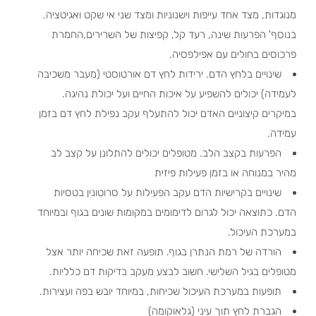
מנוגדות, מצד אחד עייפות וישנוניות ומצד שני אי שקט ואגיטציה.
בנוסף' הפרעות שינה, רעד קל, קפיצות של השרירים,החמרת
פרכוסים בחולים עם אפילפסיה.
שינויים בלחץ הדם. ירידות לחץ דם אורטוסטי (מעבר משכיבה
לעמידה) יכולים להשפיע על איכות החיים ועל יכולת נהיגה.
במיקרים קיצוניים האדם יכול להתעלף עקב נפילת לחץ דם בזמן
עמידה.
הפרעות בקצב הלב. מטופלים יכולים להתלונן על קצב לב
מהיר במנוחה או בזמן פעילות פיזית
שינויים בקרישיות הדם עקב הפעילות על סרוטונין בטסיות
הדם. כתוצאה יכול לגרום לדימומים במקומות שונים בגוף ובמיוחד
במערכת העיכול.
הורדה של רמת הנתרן בגוף. תופעה זאת שכיחה יותר אצל
מטופלים בגיל השלישי. חשוב לבצע מעקב בדיקות דם כלליות.
תופעות במערכת העיכול שכיחות, במיוחד יובש בפה ועצירות.
הגברת לחץ תוך עיני (גלאוקומה)