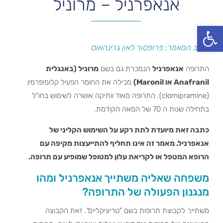
אנאפרניל – מרוניל
פתח סרגל נגישות
כותב המאמר: פרופסור לאון גרינהאוס
התרופה
אנאפרניל
הנמכרת גם בשם
מרוניל (באנגלית
Anafranil או Maronil)
מכילה את החומר הפעיל קלומיפרמין
(clomipramine). התרופה מאוד וותיקה אושרה לשימוש בחו"ל
בתחילה שנות ה 70 של המאה הקודמת.
כתבה זאת מיועדת לתת רקע על השימוש הקליני של
אנאפרניל. מאמר זה אינו תחליף להתייעצות מקיפה עם
הרופא המטפל או לקריאת עלון למטופל שמופיע עם תרופה.
משפחה שאליה משתייך אנאפרניל ומהו
מנגנון הפעולה של התרופה?
משתייך לקבוצת תרופות בשם "טריציקליים". זאת הקבוצה