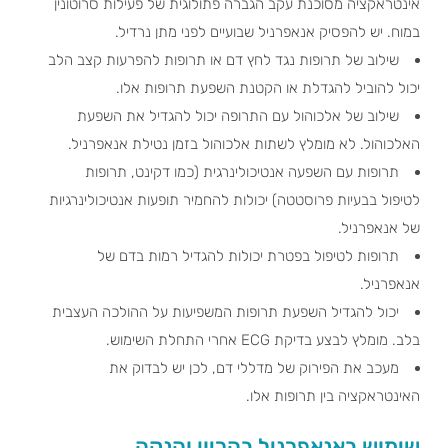
אינטראקציה מסוכנת עקב הגברה פתולוגית של פעילות סרוטונין
במוח. יש להפסיק אנאפרניל שבועיים לפני מתן נרדיל.
שילוב של תרופות נגד לחץ דם או תרופות להפרעות קצב הלב
יכול להוביל להגדלת או הקטנת השפעת תרופות אלו.
שילוב של אלכוהול עם התרופה יכול להגדיל את השפעת
האלכוהול. לא מומלץ לשתות אלכוהול בזמן נטילת אנאפרניל.
תרופות עם השפעה אנטיכולינרגית (כמו דקינט, תרופות
לטיפול בבעיות פרוסטטה) יכולות להחמיר תופעות אנטיכולינרגיות
של אנאפרניל.
תרופות לטיפול בפטרת יכולות להגדיל רמות בדם של
אנאפרניל.
יכול להגדיל השפעת תרופות המשפיעות על ההולכה העצבית
בלב. מומלץ לבצע בדיקת ECG אחרי התחלת השימוש.
מעכב את הפירוק של מדללי דם, לכן יש לבדוק את
האינטראקציה בין תרופות אלו.
שימוש באנאפרניל בהריון והנקה