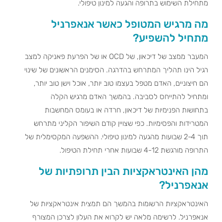
מתחילת השימוש בתרופה והגעה למינון טיפולי.
מה מרגיש המטופל כאשר אנאפרניל
מתחיל להשפיע?
המעבר ממצב של דיכאון, של OCD או של הפרעת פאניקה למצב
רגיל הינו תהליך המתרחש בהדרגה. הסימנים הראשונים של שינוי
הם חיצוניים, האדם מטפל בעצמו טוב יותר, אוכל וישן טוב יותר,
ומתחיל להתייחס לסביבה. בהמשך האדם מרגיש הקלה
בתחושות הפנימיות של דיכאון, חרדה או בעומס המחשבות
המטרידות והפסימיות. כפי שצויין קודם השיפור הקליני מתרחש
תוך 2-4 שבועות מהגעה למינון טיפולי. ההשפעה המקסימלית של
התרופה מורגשת 4-12 שבועות אחרי תחילת הטיפול.
מהן האינטראקציות הבין תרופתיות של
אנאפרניל?
האינטראקציות הרשומות בהמשך הם תמצית אינטראקציות של
אנאפרניל. לרשימה מלאה יש לקרוא את העלון לצרכן המצורף