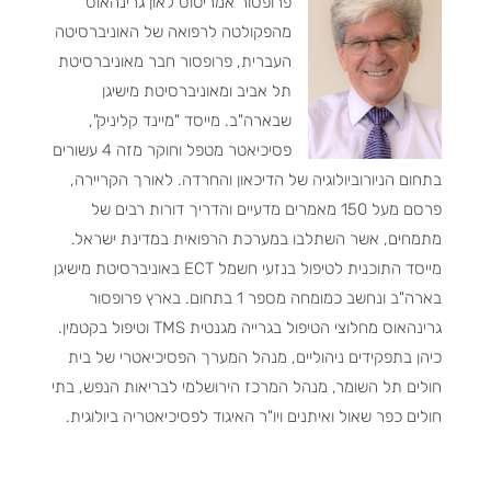
פרופסור אמריטוס לאון גרינהאוס
מהפקולטה לרפואה של האוניברסיטה
העברית, פרופסור חבר מאוניברסיטת
תל אביב ומאוניברסיטת מישיגן
שבארה"ב. מייסד "מיינד קליניק",
פסיכיאטר מטפל וחוקר מזה 4 עשורים
בתחום הניורוביולוגיה של הדיכאון והחרדה. לאורך הקריירה,
פרסם מעל 150 מאמרים מדעיים והדריך דורות רבים של
מתמחים, אשר השתלבו במערכת הרפואית במדינת ישראל.
מייסד התוכנית לטיפול בנזעי חשמל ECT באוניברסיטת מישיגן
בארה"ב ונחשב כמומחה מספר 1 בתחום. בארץ פרופסור
גרינהאוס מחלוצי הטיפול בגרייה מגנטית TMS וטיפול בקטמין.
כיהן בתפקידים ניהוליים, מנהל המערך הפסיכיאטרי של בית
חולים תל השומר, מנהל המרכז הירושלמי לבריאות הנפש, בתי
חולים כפר שאול ואיתנים ויו"ר האיגוד לפסיכיאטריה ביולוגית.