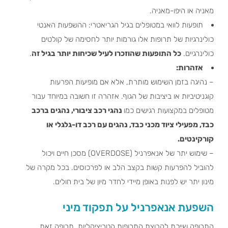
מאניה או היפו-מאניה.
תופעות לוואי במטופלים בגיל הגריאטרי: ההשפעות האנטי
כולינרגיות של תרופות אלו גורמות יותר לחסימה של קולטים
כולינרגיים.
כל התופעות שהוזכרו לעיל שכיחות יותר בגיל זה
.
אזהרות:
– נהיגה בזמן השימוש מותרת, אלא אם מופיעות הפרעות
קוגניטיביות או ביציבות של הגוף. אזהרה זו חשובה במיוחד עבור
מטופלים במקצועות רגישים כמו
נהגי רכב ציבורי, נהגים ברכב
כבד, מפעילי ציוד מכני כבד, נהגים עם רכב דו-גלגלי או
קורקינטים.
– שימוש יתר של אנאפרניל (OVERDOSE) מסכן חיים ויכול
להוביל להפרעות קשות בקצב הלב או לפרכוסים. בכל מקרה של
מינון יתר יש לפנות באופן מיידי לחדר מיון של בית חולים.
השפעת אנאפרניל על תפקוד מיני
התרופה שייכת לקבוצת התרופות הטריציקליות. תרופה זאת