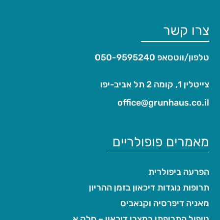
צרו קשר
טלפון/ווטסאפ
050-9595240
צייטלין 1, קומה 2 תל אביב-יפו
office@grunhaus.co.il‏
מאמרים פופולריים
הפרעה ביפולרית
תרופות נוגדות דיכאון בזמן ההריון
מאניה דיפרסיה וקנאביס
טיפול התרופתי במצבי דיכאון – חלק א