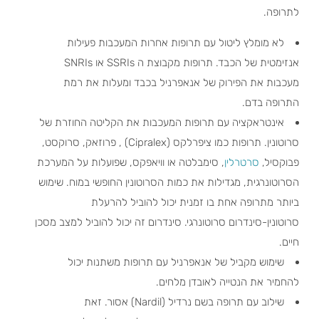
לתרופה.
לא מומלץ ליטול עם תרופות אחרות המעכבות פעילות
אנזימטית של הכבד. תרופות מקבוצת ה SSRIs או SNRIs
מעכבות את הפירוק של אנאפרניל בכבד ומעלות את רמת
התרופה בדם.
אינטראקציה עם תרופות המעכבות את הקליטה החוזרת של
סרוטונין. תרופות כמו ציפרלקס (Cipralex) , פרוזאק, סרוקסט,
פבוקסיל,
סרטרלין
, סימבלטה או וויאפקס, שפועלות על המערכת
הסרוטונרגית, מגדילות את כמות הסרוטונין החופשי במוח. שימוש
ביותר מתרופה אחת בו זמנית יכול להוביל להרעלת
סרוטונין-סינדרום סרוטונרגי. סינדרום זה יכול להוביל למצב מסכן
חיים.
שימוש מקביל של אנאפרניל עם תרופות משתנות יכול
להחמיר את הנטייה לאובדן מלחים.
שילוב עם תרופה בשם נרדיל (Nardil) אסור. זאת