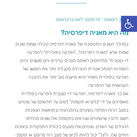
פתח סרגל נגישות
כותב המאמר: פרופסור לאון גרינהאוס
מה היא מאניה דיפרסיה?
במהלך השנים התסמונת של מאניה דפרסיה קיבלה שמות שונים.
שמות אלא "מאניה דיפרסיה", "הפרעה ביפולרית" ו"הפרעה
דו-קוטבית" מתייחסים לאותם מצבים קליניים והם מושגים זהים.
הספרות הפסיכיאטרית הנוכחית מקבלת יותר את המושג של
הפרעה ביפולרית מאחר והיא מייצגת טוב יותר את ההבנה
העכשווית של ההפרעה.
אם כך מאניה דיפרסיה, הפרעה דו-קוטבית והפרעה ביפולרית
מאופיינים על ידי "גלים או תקופות" (ימים עד חודשים) של שינויים
במצב הרוח המלווה בשינויים בהתנהגות ובתחושות הגופניות.
חשוב להבין שהשינויים שנראים בתקופות אלו שונים מהחיים
הרגילים של האדם. שינויים אלו פוגעים ביכולת התפקודית ובאיכות
החיים שלו. ה"גל" יכול להיות לכיוון של מצב רוח מרומם או תוקפני