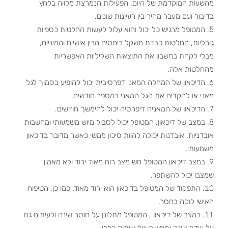
מהשעות המוקדמת של היום. הפעילות הנמרצת מלווה בלחץ
בדיבור ועם מעבר מהיר בין רעיונות שונים.
המטופל מרגיש כל יכול והוא עלול לעשות החלטות כספיות
גורליות, החלטות כבדת משקל ביחסים הבין אישיים והמיניים,
מבלי לקחת בחשבון את התוצאות השליליות האפשריות
מהחלטות אלה.
הדיכאון של המחלה המאני דפרסיבית יכול להופיע בסמוך לגל
מאני או להקדים את הגל המאני במספר חודשים.
הדיכאון של המאניה דיפרסיה יכול להימשך חודשים.
במצב של דיכאון, המטופל יכול לסבול מיוש משמעותי ומחשבות
אובדניות. אובדנות יכולה להוות סיכון ממשי כאשר מדובר בדיכאון
משמעותי.
במצב דיכאון המטופל חש מצב רוח מאוד ירוד ולא מאמין
שמצבו יכול להשתפר.
התפקוד של המטופל בדיכאון הוא ירוד מאוד. כמו כן, הטיפוח
האישי לוקה בחסר.
במצב של דיכאון , המטופל מתלונן על חוסר שינה ולעיתים גם
על עודף שינה ותחושה של שיתוק כללי.