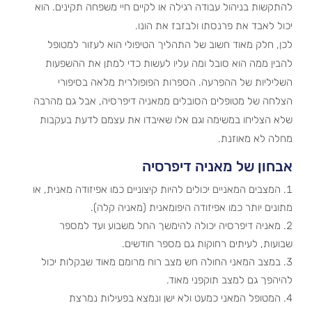
להתקשות בניהול עבודה רגילה או לקיים חיי משפחה תקינים. הוא
יכול לאבד את פרנסתו ולבזבז את הונו.
לכן, חלק מאוד חשוב של התהליך הטיפולי הוא לעזור למטופל
להבין ממה הוא סובל ומה עליו לעשות כדי למתן את ההשפעות
השליליות של ההפרעה. הספרות הפופולרית מלאה בסיפורי
הצלחה של מטופלים הסובלים ממאניה דיפרסיה, אבל גם מהרבה
שלא הצליחו במשימה וגם אלו שאיבדו את עצמם לדעת בעקבות
מחלה לא מאוזנת.
אבחון של מאניה דיפרסיה
המצבים המאניים יכולים להיות קיצוניים כמו אפיזודה מאנית, או
מתונים יותר כמו אפיזודה היפומאנית (מאניה קלה).
מאניה דיפרסיה יכולה להימשך החל משבוע ועד למספר
שבועות, לעיתים רחוקות גם מספר חודשים.
במצב המאני החולה חש מצב רוח מרומם מאוד שבקלות יכול
להיהפך גם למצב תוקפני מאוד.
המטופל המאני כמעט ולא ישן ונמצא בפעילות נמרצת