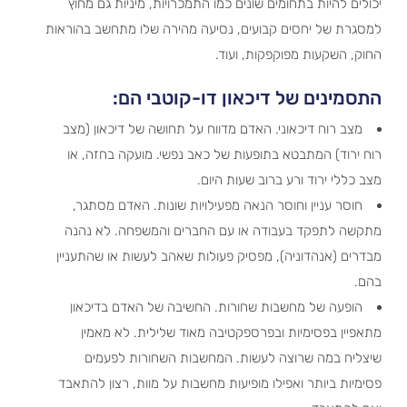
יכולים להיות בתחומים שונים כמו התמכרויות, מיניות גם מחוץ
למסגרת של יחסים קבועים, נסיעה מהירה שלו מתחשב בהוראות
החוק, השקעות מפוקפקות, ועוד.
התסמינים של דיכאון דו-קוטבי הם:
מצב רוח דיכאוני. האדם מדווח על תחושה של דיכאון (מצב
רוח ירוד) המתבטא בתופעות של כאב נפשי. מועקה בחזה, או
מצב כללי ירוד ורע ברוב שעות היום.
חוסר עניין וחוסר הנאה מפעילויות שונות. האדם מסתגר,
מתקשה לתפקד בעבודה או עם החברים והמשפחה. לא נהנה
מבדרים (אנהדוניה), מפסיק פעולות שאהב לעשות או שהתעניין
בהם.
הופעה של מחשבות שחורות. החשיבה של האדם בדיכאון
מתאפיין בפסימיות ובפרספקטיבה מאוד שלילית. לא מאמין
שיצליח במה שרוצה לעשות. המחשבות השחורות לפעמים
פסימיות ביותר ואפילו מופיעות מחשבות על מוות, רצון להתאבד