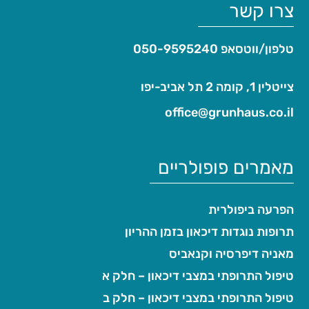
צרו קשר
טלפון/ווטסאפ
050-9595240
צייטלין 1, קומה 2 תל אביב-יפו
office@grunhaus.co.il‏
מאמרים פופולריים
הפרעה ביפולרית
תרופות נוגדות דיכאון בזמן ההריון
מאניה דיפרסיה וקנאביס
טיפול התרופתי במצבי דיכאון – חלק א
טיפול התרופתי במצבי דיכאון – חלק ב