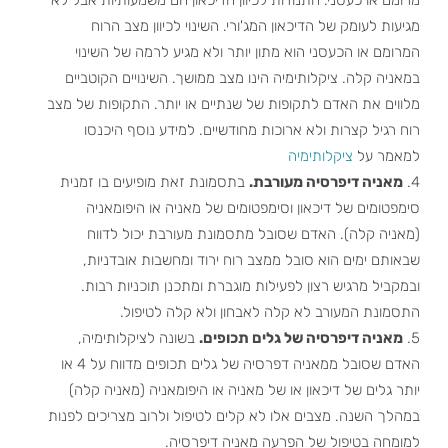
מגיעות לעומק של הדיכאון המג'ורי. השינוי לכיוון מצב הרוח
המרומם או הכעסני הוא מתון יותר ולא מגיע לרמה של השינוי
במאניה קלה. ציקלותימיה הינו מצב ממושך. השינויים הקוטביים
מלווים את האדם לתקופות של שנתיים או יותר. התקופות של מצב
רוח רגיל קצרות ולא ארוכות מחודשיים. למידע נוסף היכנסו
למאמר על
ציקלותימיה
מאניה דיפרסיה מעורבת.
בתסמונת זאת מופיעים בו זמנית
סימפטומים של דיכאון וסימפטומים של מאניה או היפומאניה
(מאניה קלה). האדם שסובל מתסמונת מעורבת יכול לדווח
שבאותם ימים הוא סובל ממצב רוח ירוד ומחשבות אובדניות,
ובמקביל מרגיש רצון לפעילות מוגברת ומתכנן תוכניות רבות.
התסמונת המעורב לא קלה לאבחון ולא קלה לטיפול.
מאניה דיפרסיה של גלים תכופים.
בשונה לציקלותימיה,
האדם שסובל ממאניה דפרסיה של גלים תכופים מדווח על 4 או
יותר גלים של דיכאון או של מאניה או היפומאניה (מאניה קלה)
במהלך השנה. מצבים אלו לא קלים לטיפול ולרוב מצריכים לפנות
למומחה בטיפול של הפרעה מאניה דיפרסיה.