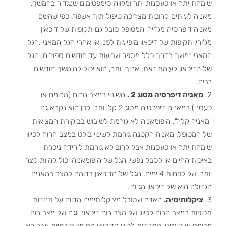
שימחת יתר או כעסנות יתר ומלווה סימפטומים שנגדיר בהמשך.
מאניה לעיתים קרובות מצריכה טיפול תוך אשפוז. כפי שהשם
מאניה דיפרסיה מגדיר, המטופל סובל גם תקופות של דיכאון
מג'ורי. תקופות של דיכאון מופיעות לפני או אחרי הגל המאני .הגל
המאני נמשך בדרך כלל מספר שבועות עד חודשים ספורים. הגל
של הדיכאון לעומת זאת, ארוך יותר, הוא יכול להימשך חודשים
רבים.
מאניה דיפרסיה מסוג 2 .
השינוי במצב הרוח (מרומם או
כעסני) במאניה דיפרסיה מסוג 2 קל יותר, לכן הוא נקרא גם
"מאניה קלה". היפומאניה לא גורמת לשיבוש בביקורת המציאות
של המטופל. מאניה הקטנה גורמת לשינוי בולט במצב הרוח לכיוון
שימחת יתר או כעסנות אבל לרוב לא גורמת לירידה ניכרת
באיכות החיים או לסבל נפשי. הגל של היפומאניה יכול להיות קצר
יותר, של לפחות 4 ימים. הגל של הדיכאון בדומה למצב במאניה
הגדולה הוא של דיכאון מג'ורי.
ציקלותימיה.
האדם שסובל מציקלותימיה מדווח על תנודות
תכופות במצב הרוח לכיוון של מצב רוח דיכאוני וגם של מצב רוח
מרומם או כעסני. התנודות לכיוון הדיכאון הם משמעותיות אבל לא