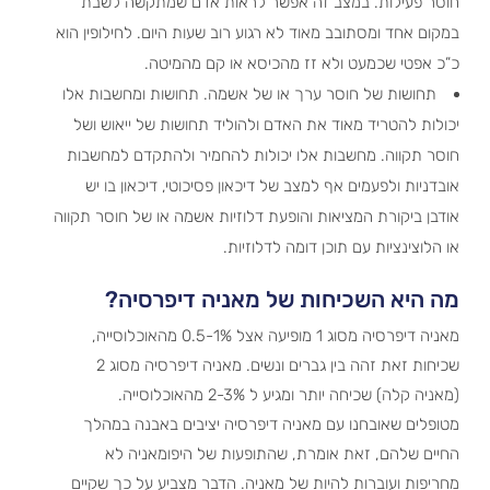
חוסר פעילות. במצב זה אפשר לראות אדם שמתקשה לשבת
במקום אחד ומסתובב מאוד לא רגוע רוב שעות היום. לחילופין הוא
כ”כ אפטי שכמעט ולא זז מהכיסא או קם מהמיטה.
תחושות של חוסר ערך או של אשמה. תחושות ומחשבות אלו
יכולות להטריד מאוד את האדם ולהוליד תחושות של ייאוש ושל
חוסר תקווה. מחשבות אלו יכולות להחמיר ולהתקדם למחשבות
אובדניות ולפעמים אף למצב של דיכאון פסיכוטי, דיכאון בו יש
אודבן ביקורת המציאות והופעת דלוזיות אשמה או של חוסר תקווה
או הלוצינציות עם תוכן דומה לדלוזיות.
מה היא השכיחות של מאניה דיפרסיה?
מאניה דיפרסיה מסוג 1 מופיעה אצל 0.5-1% מהאוכלוסייה,
שכיחות זאת זהה בין גברים ונשים. מאניה דיפרסיה מסוג 2
(מאניה קלה) שכיחה יותר ומגיע ל 2-3% מהאוכלוסייה.
מטופלים שאובחנו עם מאניה דיפרסיה יציבים באבנה במהלך
החיים שלהם, זאת אומרת, שהתופעות של היפומאניה לא
מחריפות ועוברות להיות של מאניה. הדבר מצביע על כך שקיים