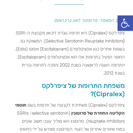
פתח סרגל נגישות
כותב המאמר: פרופסור לאון גרינהאוס
ציפרלקס (Cipralex) היא תרופה נוגדת דיכאון מקבוצת ה-SSRI
(Selective Serotonin Reuptake Inhibitors), המשווקת גם
בשמות אחרים כגון אסציטלופרם (Escitalopram) ואסטו (Esto).
החומר הפעיל בתרופות אלו הוא אסציטלופרם (Escitalopram).
התרופה הוצגה לראשונה בשנת 2002 והפכה לתרופה גנרית
בשנת 2012.
משפחת התרופות של ציפרלקס
(Cipralex)?
ציפרלקס (Cipralex) משתייכת לקבוצה של תרופות בשם
חוסמי
הקליטה החוזרת של סרוטונין
(SSRIs -selective serotonin
reuptake inhibitors). סרוטונין הוא מוליך עצבי חשוב שקיים
במוח ואזורים אחרים של הגוף. הסרוטונין מופרש על ידי התאים