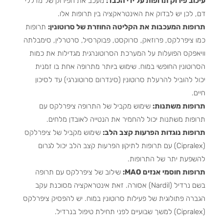
עיכוב פירוק תרופות על ידי הכבד:
מעכב את הפירוק של מדללי
דם, לכן יש לבדוק את האינטראקציה בין תרופות אלו.
תרופות המעכבות את הקליטה החוזרת של סרוטונין:
תרופות
כמו ציפרלקס, פרוזאק, סרוקסט, פבוקרסיל, סרטרלין, סימבלתה
וויאפקס הפועלות על המערכת הסרוטונרגית מגדילות את כמות
הסרוטונין החופשי במוח. שימוש ביותר מתרופה אחת בו זמנית
יכול להוביל להרעלת סרוטונין (סינדרום סרוטונרגי) עד לסיכון
חיים.
תרופות משתנות:
שימוש מקביל של התרופה ציפרלקס עם
תרופות משתנות יכול להחמיר את הנטייה לאובדן מלחים.
תרופות נוגדות הפרעות קצב הלב:
שימוש מקביל של ציפרלקס
(Cipralex) עם תרופות לתיקון הפרעות קצב הלב יכול לגרום
להשפעת יתר של התרופות.
תרופות חוסמי אנזים MAO:
שילוב של ציפרלקס עם תרופה
בשם נרדיל (Nardil) אסורה. זאת אינטראקציה מסוכנת עקב
הגברה פתולוגית של פעילות סרוטונין במוח. יש להפסיק ציפרלקס
(Cipralex) למשך שבועיים לפני תחילת טיפול בנרדיל.