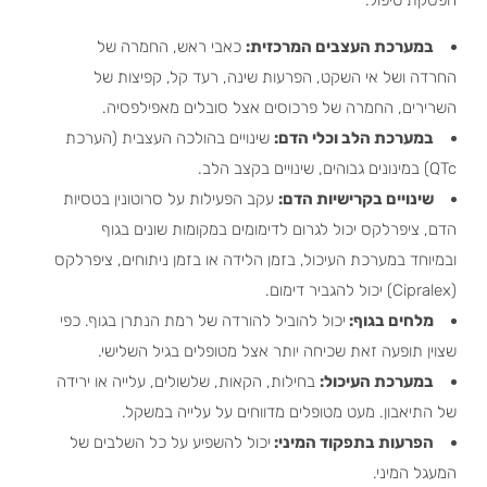
במערכת העצבים המרכזית:
כאבי ראש, החמרה של
החרדה ושל אי השקט, הפרעות שינה, רעד קל, קפיצות של
השרירים, החמרה של פרכוסים אצל סובלים מאפילפסיה.
במערכת הלב וכלי הדם:
שינויים בהולכה העצבית (הערכת
QTc) במינונים גבוהים, שינויים בקצב הלב.
שינויים בקרישיות הדם:
עקב הפעילות על סרוטונין בטסיות
הדם, ציפרלקס יכול לגרום לדימומים במקומות שונים בגוף
ובמיוחד במערכת העיכול, בזמן הלידה או בזמן ניתוחים, ציפרלקס
(Cipralex) יכול להגביר דימום.
מלחים בגוף:
יכול להוביל להורדה של רמת הנתרן בגוף. כפי
שצוין תופעה זאת שכיחה יותר אצל מטופלים בגיל השלישי.
במערכת העיכול:
בחילות, הקאות, שלשולים, עלייה או ירידה
של התיאבון. מעט מטופלים מדווחים על עלייה במשקל.
הפרעות בתפקוד המיני:
יכול להשפיע על כל השלבים של
המעגל המיני.