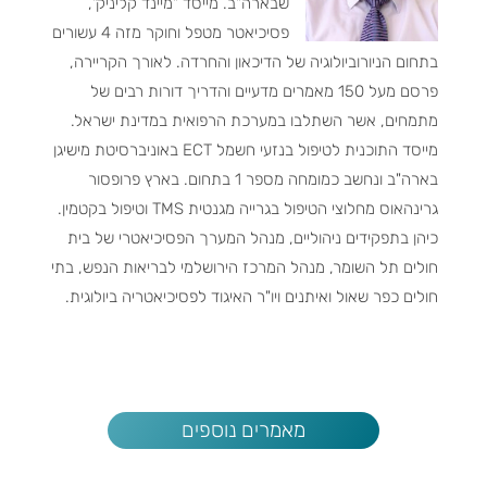
שבארה"ב. מייסד "מיינד קליניק",
פסיכיאטר מטפל וחוקר מזה 4 עשורים
בתחום הניורוביולוגיה של הדיכאון והחרדה. לאורך הקריירה,
פרסם מעל 150 מאמרים מדעיים והדריך דורות רבים של
מתמחים, אשר השתלבו במערכת הרפואית במדינת ישראל.
מייסד התוכנית לטיפול בנזעי חשמל ECT באוניברסיטת מישיגן
בארה"ב ונחשב כמומחה מספר 1 בתחום. בארץ פרופסור
גרינהאוס מחלוצי הטיפול בגרייה מגנטית TMS וטיפול בקטמין.
כיהן בתפקידים ניהוליים, מנהל המערך הפסיכיאטרי של בית
חולים תל השומר, מנהל המרכז הירושלמי לבריאות הנפש, בתי
חולים כפר שאול ואיתנים ויו"ר האיגוד לפסיכיאטריה ביולוגית.
מאמרים נוספים