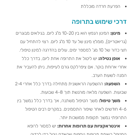
הפרעת חרדה מוכללת
דרכי שימוש בתרופה
מינון:
המינון הנפוץ הוא בין 10-20 מ"ג ליום. בגילאים מבוגרים
(גריאטריים), מומלץ מינון של עד 10 מ"ג ליום. רצוי להתחיל עם
חצי כדור של 10 מג' למספר ימים, עולים בהדרגה למינון טיפולי.
אופן נטילה:
יש ליטול את התרופה אחת ליום, בדרך כלל
אחרי ארוחת בוקר. אם ציפרלקס גורם לעייפות, ניתן להעביר את
המנה לשעות הערב.
השפעה:
ההשפעה הראשונית מתחילה בדרך כלל אחרי 2-4
שבועות. השפעה מלאה מורגשת תוך 4-8 שבועות.
משך טיפול:
משך הטיפול משתנה, אך בדרך כלל נמשך בין
4-6 חודשים לאחר שיפור התסמינים. במקרים רבים הטיפול
התרופתי נמשך תקופות ממושכות יותר.
אינטראקציות עם תרופות אחרות:
יש למסור לרופא
המטפל רשימת תרופות נוספות שהאדם נוטל כדי לבדוק