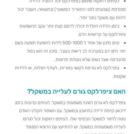
לעיתים רחוקות שימוש בציפרלקס יכול להוביל ללידה
מוקדמת (שבועיים לפני התאריך המשוער) וכתוצאה, העובר יכול
להיות עם משקל נמוך יותר.
בזמן הלידה היולדת יכולה לדמם קצת יותר עקב ההשפעות
ציפרלוקס על קרישיות הדם.
קיים סיכון של אחד ל 500-1000 לידות להופעת תופעה בשם
יתר לחץ דם במערכת לב ריאות בעובר. סיכון זה הוא כפול
מהנורמה אצל נשים שלא נוטלות תרופות.
ציפרלקס לא גורמת לקושי בפוריות, לעודף הפלות, או ללידות
שקטות.
האם ציפרלקס גורם לעלייה במשקל?
ציפרלקס לא גורם לשינוי משמעותי במשקל. לעיתים קרובות בזמן
דיכאון קיימת ירידה בתיאבון ובמשקל. עם השיפור הקליני האדם
נוטה לחזור למשקל הבסיסי שלו. לעיתים רחוקות יכול לגרום
לעלייה משמעותית במשקל. יש להתייעץ עם הרופא המטפל