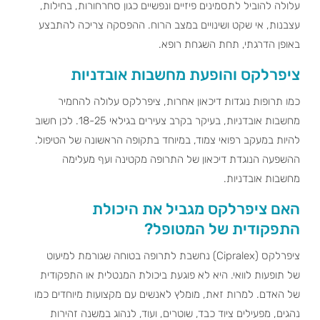
עלולה להוביל לתסמינים פיזיים ונפשיים כגון סחרחורות, בחילות,
עצבנות, אי שקט ושינויים במצב הרוח. ההפסקה צריכה להתבצע
באופן הדרגתי, תחת השגחת רופא.
ציפרלקס והופעת מחשבות אובדניות
כמו תרופות נוגדות דיכאון אחרות, ציפרלקס עלולה להחמיר
מחשבות אובדניות, בעיקר בקרב צעירים בגילאי 18-25. לכן חשוב
להיות במעקב רפואי צמוד, במיוחד בתקופה הראשונה של הטיפול.
ההשפעה הנוגדת דיכאון של התרופה מקטינה ועף מעלימה
מחשבות אובדניות.
האם ציפרלקס מגביל את היכולת
התפקודית של המטופל?
ציפרלקס (Cipralex) נחשבת לתרופה בטוחה שגורמת למיעוט
של תופעות לוואי. היא לא פוגעת ביכולת המנטלית או התפקודית
של האדם. למרות זאת, מומלץ לאנשים עם מקצועות מיוחדים כמו
נהגים, מפעילים ציוד כבד, שוטרים, ועוד, לנהוג במשנה זהירות