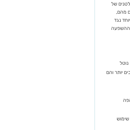
חסימה המשולבת של קולטני דופמין 2D ושל קולטנים של
ים מהם,
חד נגד
ת ההשפעה
נים נמוכים יותר והם
פה
שבוע של שימוש