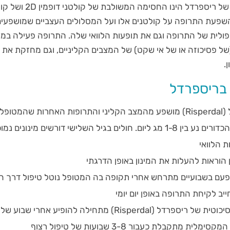
מנגנון הפעולה המרכזי של ריספרדל הינו ה
-5HT2 במוח. השפעת התרופה על קולטנים אלו ועל המסלולים העצביים שמושפע
לית של התרופה וגם את תופעות הלוואי שלה. התרופה פעילה במיו
(של פסיכוזה או של אי שקט) של המצבים הקליניים, וגם מחזקת א
.
בריספרדל
פל נוטל
המינון הטיפולי של הכדורים נע בין 1-8 מג ליום. חולים בגיל השלישי דורשים מינו
ת הלוואי
הוראות להעלות את המינון באופן הדרגתי
 פעם בשבועיים מתרחש אחרי תקופה בה המטופל נוטל טיפול דרך ה
יב לקיחת התרופה באופן יום יומי
ההשפעה האנטי פסיכוטית של ריספרדל (Risperdal) מתחילה להופיע אחרי 
 מתקבלת כעבור 3-8 שבועות של טיפול רצוף