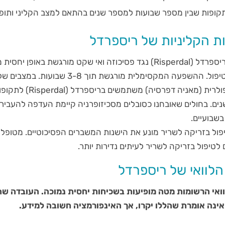
קופות שבין מספר שבועות למספר שנים בהתאם למצב הקליני ותופע
 הקליניות של ריספרדל
2 שבועות של תחילת הטיפול. ההשפעה המקסימלית מורגשת תוך 3-8 שבועות. במצבים 
סכיזופרניה והפרעה ביפולרית (מאניה דפרסיה) משתמשים בריספרדל (rdal
ים. בחולים שאובחנו כסובלים מסכיזופרניה קיימת העדפה להעבירם
שבועיים.
ול בזריקה לשריר מונע את הישנות המשברים הפסיכוטיים. מטופלי
לטיפול בזריקה לשריר לעיתים נדירות יותר.
הלוואי של ריספרדל
וואי הרשומות מטה מופיעות בשכיחות יחסית נמוכה. העובדה ש
אינה אומרת שהללו יקרו, אך האינפורמציה חשובה למידע.