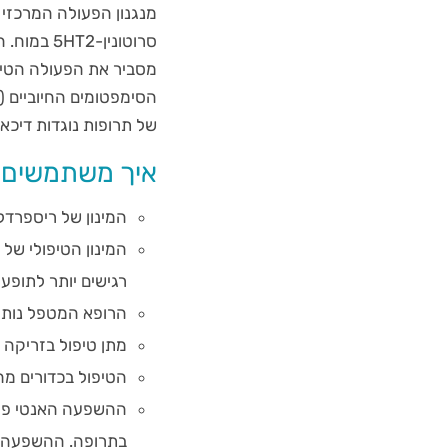
סרוטונין
מסביר את הפעולה הטיפו
הסימפטומים החיוביים 
של תרופות נוגדות דיכאון
איך משתמשים 
המינון של ריספרדל (Risperdal) מושפע מהמצב הקליני והתרופות האחרות שהמטו
רגישים יותר לתופעו
הרופא המטפל נותן 
מתן טיפול בזריקה
הטיפול בכדורים מחי
בתרופה. ההשפעה המקסימלית