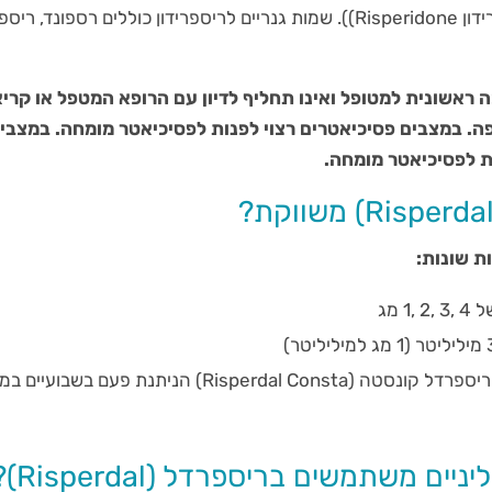
הפרמקולוגי בשם ריספרידון Risperidone)). שמות גנריים לריספרידון כוללים רספונד, רי
ראשונית למטופל ואינו תחליף לדיון עם הרופא המטפל או קריא
ה. במצבים פסיכיאטרים רצוי לפנות לפסיכיאטר מומחה. במצבי
ת לפסיכיאטר מומחה.
ת שונות:
1 מג
זריקה לשריר בשם ריספרדל קונסטה (Risperdal Consta) הניתנת פעם 
ים משתמשים בריספרדל (Risperdal)?