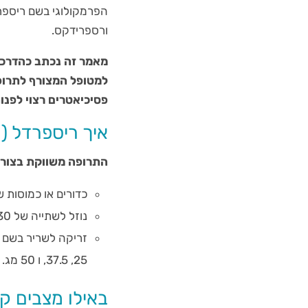
ורספרידקס.
מאמר זה נכתב כהדרכה 
למטופל המצורף לתרופ
פסיכיאטרים רצוי לפנו
איך ריספרדל (Risperdal) משווקת?
התרופה משווקת בצורו
כדורים או כמוסות של 4 ,3 ,2 ,
נוזל לשתייה של 30 מיליליטר (1 מג למיליליטר)
25, 37.5, ו 50 מג.
באילו מצבים קליני