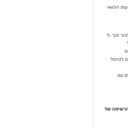
ות הלוואי
ההשפעה הקלינית של ריספרדל (Risperdal) נגד פסיכוזה ואי שקט מורגשת באופן יחסית מהר תוך 1-
של
Rispe) לתקופות
 לטיפול
ם עם
הרשימה של