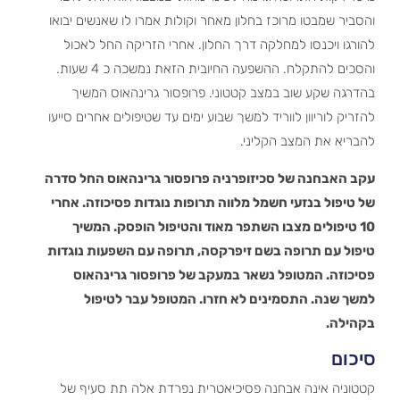
והסביר שמבטו מרוכז בחלון מאחר וקולות אמרו לו שאנשים יבואו
להורגו ויכנסו למחלקה דרך החלון. אחרי הזריקה החל לאכול
והסכים להתקלח. ההשפעה החיובית הזאת נמשכה כ 4 שעות.
בהדרגה שקע שוב במצב קטטוני. פרופסור גרינהאוס המשיך
להזריק לוריוון לווריד למשך שבוע ימים עד שטיפולים אחרים סייעו
להבריא את המצב הקליני.
עקב האבחנה של סכיזופרניה פרופסור גרינהאוס החל סדרה
של טיפול בנזעי חשמל מלווה תרופות נוגדות פסיכוזה. אחרי
10 טיפולים מצבו השתפר מאוד והטיפול הופסק. המשיך
טיפול עם תרופה בשם זיפרקסה, תרופה עם השפעות נוגדות
פסיכוזה. המטופל נשאר במעקב של פרופסור גרינהאוס
למשך שנה. התסמינים לא חזרו. המטופל עבר לטיפול
בקהילה.
סיכום
קטטוניה אינה אבחנה פסיכיאטרית נפרדת אלה תת סעיף של