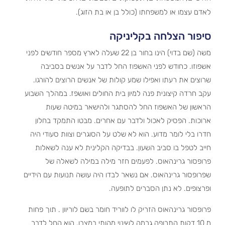
לאדם עצמו או למשפחתו (כולל בן או בת הזוג).
סיפור הצלחה בקליניקה
משה (שם בדוי) הינו בחור בן 22 שעלה לארץ מספר חודשים לפני
אשפוזו. כחודש לפני האשפוז החל לדבר על אנשים בסביבה
שרוצים את רעתו ואפילו שמע קולות של אנשים הרוצים להורגו.
עקב חרדה קיצונית פנה למיון בית החולים ואושפז. במהלך השבוע
הראשון של האשפוז החל להסתגר ולהישאר במיטה שעות
ארוכות. הפסיק לאכול ולדבר עם אחרים. מבטו התמקד בחלון
חדרו בלי לומר מדוע. הוא לא שלט על הסוגרים וצוות סעודי היה
חייב לטפל בו סביב השעון. בבדיקה הקלינית לא ענה לשאלות
פרופסור גרינהאוס. לפעמים חזר מילה במילה לשאלה של
שפרופסור גרינהאוס. אם נשאר לבדו היה עושה תנועות עם הידיים
ופרצופים. לא נתן הסברים לתופעה.
פרופסור גרינהאוס הזריק לו לווריד חומר בשם לוריוון . תוך פחות
מ 10 דקות התרופה גרמה לשינוי מהותי במצבו. הוא החל לדבר