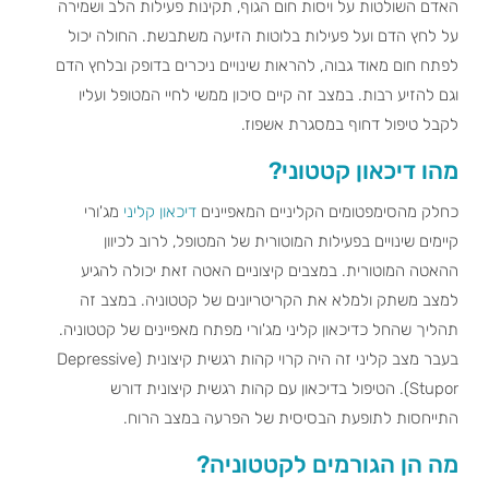
האדם השולטות על ויסות חום הגוף, תקינות פעילות הלב ושמירה
על לחץ הדם ועל פעילות בלוטות הזיעה משתבשת. החולה יכול
לפתח חום מאוד גבוה, להראות שינויים ניכרים בדופק ובלחץ הדם
וגם להזיע רבות. במצב זה קיים סיכון ממשי לחיי המטופל ועליו
לקבל טיפול דחוף במסגרת אשפוז.
מהו דיכאון קטטוני?
כחלק מהסימפטומים הקליניים המאפיינים
דיכאון קליני
מג'ורי
קיימים שינויים בפעילות המוטורית של המטופל, לרוב לכיוון
ההאטה המוטורית. במצבים קיצוניים האטה זאת יכולה להגיע
למצב משתק ולמלא את הקריטריונים של קטטוניה. במצב זה
תהליך שהחל כדיכאון קליני מג'ורי מפתח מאפיינים של קטטוניה.
בעבר מצב קליני זה היה קרוי קהות רגשית קיצונית (Depressive
Stupor). הטיפול בדיכאון עם קהות רגשית קיצונית דורש
התייחסות לתופעת הבסיסית של הפרעה במצב הרוח.
מה הן הגורמים לקטטוניה?