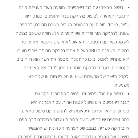
טיפול תרופתי עם בנזודיאזפינים. תופעה מעוד מעניינת הינה
התגובה המהירה לטיפול בהזרקת בנזודיאזפינים, כמו לוריוון
ווליום, לווריד. חולים עם קטטוניה מגיבים בצורה מהירה, למספר
שעות, להזרקה תוך וורידית של חומרים אלו. חולה ששוכב במיטה,
לא מתקשר עם הסביבה, לא אוכל ולא שוטה ועושה את צרכיו
במיטה, משתנה ב 180 מעלות אחרי הזרקת החומר. אחרי העירוי
הוא מתחיל לאכול, מוכן להתקלח ומספר את אשר הוא חווה בזמן
הקטטוניה. בעזרת הזרקת חומר זה ניתן לחדד את האבחנה
ולקבל תיאור של מחשבות שווא או הלוצינציות או של דיכאון
משמעותי.
טיפול עם נוגדי פסיכוזה. הטיפול בתרופות מקבוצת
הבנזודיאזפינים אינו טיפול לטווח ארוך. עם האבחנה היא
סכיזופרניה או הפרעה דיכאונית יש להמשיך עם טיפול מתאים.
בסכיזופרניה יש להמשיך עם תרופות נוגדות פסיכוזה דרך הפה
או בזריקה לשריר. במצב של הפרעה דיכאונית יש להמשיך
בשילוב של תרופה נוגדת דיכאון ביחד עם תרופה נוגדת פסיכוזה