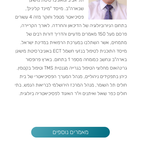
שבארה"ב. מייסד "מיינד קליניק",
פסיכיאטר מטפל וחוקר מזה 4 עשורים
בתחום הניורוביולוגיה של הדיכאון והחרדה. לאורך הקריירה,
פרסם מעל 150 מאמרים מדעיים והדריך דורות רבים של
מתמחים, אשר השתלבו במערכת הרפואית במדינת ישראל.
מייסד התוכנית לטיפול בנזעי חשמל ECT באוניברסיטת מישיגן
בארה"ב ונחשב כמומחה מספר 1 בתחום. בארץ פרופסור
גרינהאוס מחלוצי הטיפול בגרייה מגנטית TMS וטיפול בקטמין.
כיהן בתפקידים ניהוליים, מנהל המערך הפסיכיאטרי של בית
חולים תל השומר, מנהל המרכז הירושלמי לבריאות הנפש, בתי
חולים כפר שאול ואיתנים ויו"ר האיגוד לפסיכיאטריה ביולוגית.
מאמרים נוספים