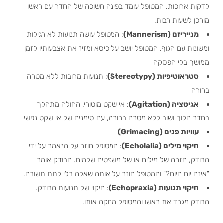
לדקות ארוכות. המטופל עומד בפינה חשוכה של החדר עם ראשו
מורכן לשעות רבות.
מנייריזם (Mannerism)
: המטופל עושה תנועות לא רגילות
ומשונות עם הגוף. המטופל יושב על כיסא ומזיז את אצבעותיו לזמן
ממושך בלי הפסקה
סטראוטיפיות (Stereotypy)
: תנועות מרובות ללא מטרה
ברורה
אגיטציה (Agitation)
: אי שקט מוטורי. החולה מתהלך
בחדר הלוך ושוב ללא מטרה ברורה, עם סימנים של אי שקט נפשי
עוויות פנים (Grimacing)
חיקוי מילים (Echolalia)
: המטופל חוזר על הנאמר על ידי
הבודק, חזרה של מילים או של משפטים שלמים. הבודק אומר
"איזה יום היום?" והמטופל חוזר על אותה שאלה בלי לתת תשובה.
חיקוי תנועות (Echopraxia)
: חיקוי של תנועות הבודק.
הבודק מגרד את ראשו והמטופל מחקה אותו.