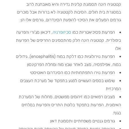
קטטוניה הינה תסמונת קלינית נדירה והיא מאובחנת לרוב
במסגרת בית חולים. הסיבות לקטטוניה לא ברורות אבל מוכרים
גורמים המעלים את הסיכוי להופעת הסינדרום, גורמים אלו הן:
הפרעות פסיכיאטריות כמו
סכיזופרניה
, דיכאון מג'ורי והפרעה
ביפולרית. קטטוניה הינה חלק מהתסמינים החריפים של הפרעות
אלו
הפרעות נוירולוגיות כמו דלקת במוח (encephalitis), גידולים
במוח, אפילפסיה, מצב לאחר שבץ מוח ומחלת הפרקינסון
הפרעות נוירו התפתחותיות כמו הסינדרום האוטיסטי
שימוש בסמים העשויים לפגע בתפקוד של מערכת העצבים
המרכזית
מצבים רפואיים כמו זיהומים מפושטים, מחלות של המערכת
האימונית, הפרעות בתפקוד בלוטת התריס והפרעות במלחים
בגוף.
גורמים גנטיים משפחתיים ותסמונת דאון
טראומה נפשית במיוחד מצבים של טראומה מינית וטראומה