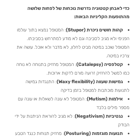
כדי לאבחן קטטוניה נדרשת נוכחות של לפחות שלושה
מהתופעות הקליניות הבאות:
קהות חושים ניכרת (Stupor)
: המטופל נמצא בתוך עולמו
הפנימי ולא מגיב לסביבה וגם לא מודע למתרחש בסביבתו.
המטופל שוכב במיטה מביט לחלון, לא מדבר ולא אוכל. עושה את
צרכיו במיטה.
קטלפסיה (Catalepsy)
: המטופל מחזיק בתנוחה לא נוחה
כמו למשל להחזיק זרועה מורם לדקות ארוכות.
גמישות שעווה (Waxy flexibility)
: התנגדות גמישה
לתנועות מוכתבות למטופל בזמן בדיקה
אילמות (Mutism)
: המטופל לא עונה לשאלות או עונה עם
מספר מילים בלבד
נגטיביות (Negativism)
: לא מגיב להוראת הניתנות על ידי
הבודק
תנועות מוגזמות (Posturing)
: מחזיק תנוחות כנגד הטבע