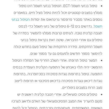
טיפול בנזעי חשמל-ECT. הטיפול בנזעי חשמל הינו טיפול
מומלץ במצבים קטטוניים ויכול להיות טיפול מציל חיים. במאמרים
נוספים באתר מסביר פרופסור גרינהאוס את יסודות
הטיפול בנזעי
חשמל
. נדרשים בים 6-12 טיפולים של נזעי חשמל כדי לבסס
תגובה קלינית טובה. לעיתים קרובות מומלץ להמשיך בסדרה של
טיפולים גם אחרי ההבראה. שיטה זאת נקראת טיפול בנזעי
חשמל החזקתים. סידרה החזקתית של טיפול פעם בחודש יכולה
להימשך מספר חודשים ולפעמים גם עד מספר שנים.
המשך טיפול תרופתי. אחרי השלב החריף של המחלה הטיפול
ההמשכי יהיה תלוי באבחון של התופעה הקלינית העומדת בבסיס
התופעה. טיפול בתרופות נוגדות פסיכוזה בסכיזופרניה, בתרופות
נוגדות דיכאון ונוגדות פסיכוזה בדיכאון פסיכוטי או תרופות לייצוב
מצב הרוח במצבים ביפולריים.
טיפולים פסיכו סוציאליים. אחרי הטבה קלינית ראשונית יש
מקום להעריך את המצב הפסיכוסוציאלי של האדם ולדאוג לצרכיו
האישיים, המשפחתיים, תעסוקתיים וסביבתיים. הטיפול יכול להיות