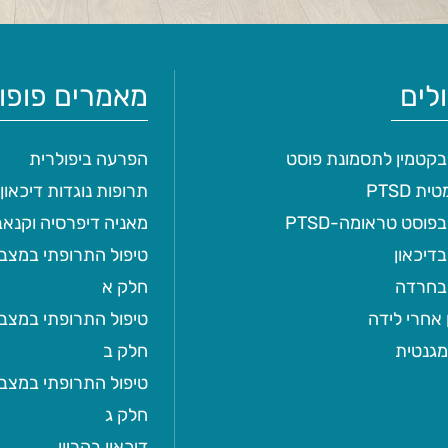
לים
מאמרים פופול
 בקטמין לתסמונת פוסט
הפרעה ביפולרית
ת PTSD
תרופות נוגדות דיכאון 
בפוסט טראומה-PTSD
מאניה דיפרסיה וקנאב
בדיכאון
טיפול התרופתי במצבי 
 בחרדה
חלק א
 אחרי לידה
טיפול התרופתי במצבי 
מגנטית
חלק ב
טיפול התרופתי במצבי 
חלק ג
דיכאון בהריון