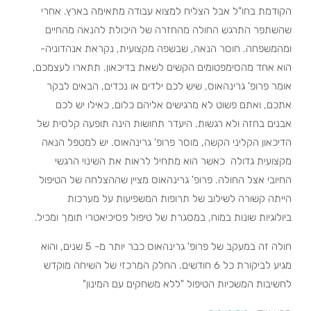
הקודמת בחו"ל אבל הצליח למצוא עבודה מתאימה בארץ. אחרי
שהשתפר התרגש החולה מהחזרה של היכולת להנאה מהחיים
ומהמשפחה. חוסר הנאה, שבשפה מקצועית, נקראת אנהדוניה-
הוא אחד מהסימפטומים הקשים לשאת בדיכאון. תתארו לעצמכם,
אומר פרופ' גרינהאוס, שיש לכם ילדים או נכדים, הבאים לבקר
אתכם, ואתם פשוט לא מרגישים אליהם כלום, כאילו יש לכם
אבנים בחזה ולא רגשות. היעדר תחושות הינה תופעה קלסית של
הדיכאון הקליני הקשה, מוסר פרופ' גרינהאוס. יש למטפל הנאה
מקצועית גדולה כאשר הוא מתחיל לראות את השינוי הרגשי
החיובי אצל החולה. פרופ' גרינהאוס מציין שההצלחה של הטיפול
הייתה קשורה לשילוב של תרופות המשפיעות על מערכות
ביולוגיות שונות במוח, במסגרת של טיפול פסיכיאטרי תומך ומכיל.
חולה זה במעקב של פרופ' גרינהאוס כבר יותר מ- 5 שנים, והוא
מגיע לביקורת כל 6 חודשים. החלק המרכזי של השיחה מוקדש
לחשיבות המשכיות הטיפול "ללא משחקים עם המינון"