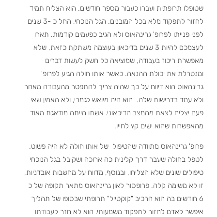
שטופלו תרופתית ועברו כעבור מספר חודשים. הוא הצליח תמיד
לחזור לתפקוד מלא בכל המובנים. הגל הנוכחי, החל כ -3 שנים
לפני פנייתו לפרופ' גרינהאוס ולא הגיב כפעמים קודמות. תארו
לעצמכם להיות 3 שנים בדיכאון בעוצמה משתקת כזאת, שלא
מאפשרת ריכוז בעבודה, שמוציאה כל חשק לעשות דברים
ומנטרלת את יכולת ההנאה. כאשר אותו חולה הגיע לפרופ'
גרינהאוס הוא דיווח על כך שהיה צריך להתפטר מהעבודה מאחר
ולא עמד בדרישות שלה. הוא היה מיואש לגמרי, ולא האמין שאי
פעם יצליח לצאת מהמצב הדיכאוני. אשתו הייתה מודאגת מאוד
מהאפשרות שהוא ישים קץ לחייו.
פרופ' גרינהאוס מתוודה שהטיפול של אותו חולה לא היה פשוט.
לטפל בחולה שעבר דרך קלינית כה ארוכה ושקיבל בגל הנוכחי
טיפולים שונים שלא הצליחו, ובנוסף, מדווח על מחשבות אובדניות,
זו לא משימה קלה. פרופסור לאון גרינהאוס מתאר תקופה של כ
6 חודשים בה הוא הרכיב "קוקטייל" תרופתי שבסופו של תהליך
איפשר לאדם לחזור לתפקוד משמעותי. הוא לא חזר לעבודתו