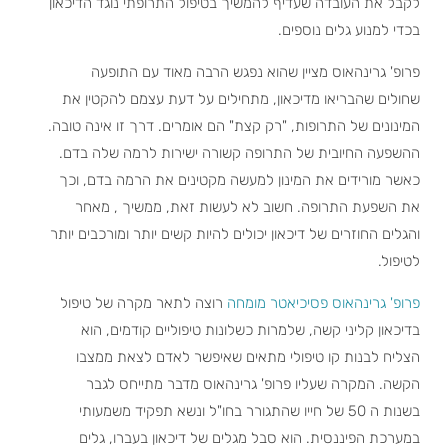
לקבל את העובדה שעדיף להמשיך בטיפול התרופתי נוגד הדיכאון
בכדי למנוע גלים נוספים.
פרופ' גרינהאוס מציין שהוא נפגש הרבה מאוד עם התופעה
שחולים שהבריאו מדיכאון, מתחילים על דעת עצמם להקטין את
המינונים של התרופות, "רק קצת" הם אומרים. דרך זו אינה טובה.
ההשפעה החיובית של התרופה קשורה ישירות לרמה שלה בדם.
כאשר מורידים את המינון למעשה מקטינים את הרמה בדם, וכך
את השפעת התרופה. חשוב לא לעשות זאת, ממשיך , מאחר
והגלים החוזרים של דיכאון יכולים להיות קשים יותר ומורכבים יותר
לטיפול.
פרופ' גרינהאוס פסיכיאטר מומחה
רוצה לתאר מקרה של טיפול
בדיכאון קליני קשה, שלמרות כשלונות טיפוליים קודמים, הוא
הצליח לבנות קו טיפולי מתאים שאיפשר לאדם לצאת ממצבו
הקשה. המקרה שעליו פרופ' גרינהאוס מדבר מתייחס לגבר
בשנות ה 50 של חייו שהתגורר בחו"ל ונשא תפקיד משמעותי
במערכת הפיננסית. הוא סבל מגלים של דיכאון בעברו, גלים