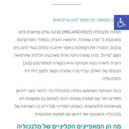
פתח סרגל נגישות
כותב המאמר: פרופסור לאון גרינהאוס
המילה מלנכוליה (MELANCHOLY) מגיעה אלינו מהיוונית והיא
מתורגמת ל "מרה שחורה". הרפואה היוונית, במיוחד היפורקרטס
וגלנוס, הסבירו את המחלות כחוסר איזון בין נוזלים בגוף להם ניתן
השם "מרות". מרה שחורה הינה אחת מארבעת הליחות שהרפואה
היוונית תיארה בעת העתיקה והיא נקשרה לטמפרמנט (מזג)
הבסיסי של האדם. עודף מרה שחורה נקשר למצב רוח ירוד
ולמלנכוליה.
בעת העתיקה השתמשו במילה מלנכוליה כדי לתאר מצבי דיכאון
חמורים יותר עם תופעות גופניות רבות ולעיתים גם מחשבות לא
מציאותיות והלוצינציות. באבחון המודרני מפרידים בין האבחנה של
מלנכוליה והאבחנה של דיכאון עם תופעות פסיכוטיות.
מה הן המאפיינים הקליניים של מלנכוליה