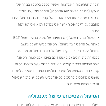
חומרת המחשבות האובדניות. אפשר לטפל בקטמין בצורה של
משאף (החומר הפעיל הוא אסקטמין) ובצורה של עירוי לווריד.
הטיפול במשאף מתבצע במסגרת של קופות חולים. הטיפול בעירוי
מתבצע על ידי פרופסור גרינהאוס במרכז רפואי אסותא רמת
החייל
טיפול בנזעי חשמל (ראה מאמר על טיפול בנזעי חשמל-ECT
באתר של פרופסור גרינהאוס). הטיפול בנזעי חשמל נחשב
לטיפול היעיל ביותר במקרים של מלנכוליה. טיפול זה מתבצע
במסגרת בתי חולים גם באשפוז וגם באופן אמבולטורי. הטיפול
כולל הרדמה כללית קצרה והוא יכול להשפיע על הזיכרון לטווח
קצר. לרוב ההשפעה על הזיכרון חולפת בהפסקת הטיפול. למרות
שאנשים מהססים להסכים לטיפול בנזעי חשמל יש לזכור שטיפול
זה יכול להיות מציל חיים.
הטיפול הפסיכותרפי של מלנכוליה
בשלבים החריפים של המלנכוליה אין לאדם תובנה לתהליכים