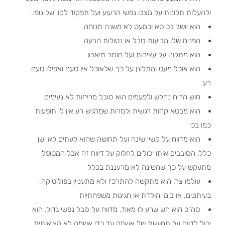
ולהעלות תלונות על מצבו נפשי הרעוע ועל תפקוד לקוי של גופו.
הוא יושב בכיסא וכמעט לא משנה תנוחה
הפנים שלו מביעות סבל או נטולות הבעה
הוא מתלונן על עצירות ועל חוסר תיאבון
הוא אוכל מעט ומתלונן על כך שלאוכל אין טעם ואפילו טעם
רע
חוש הריח נחלש ולפעמים הוא סובל מריחות לא נעימים
הוא מבטא קהות רגשית ולמרות שמרגיש רע אין לו תופעות
כמו בכי
הוא מדווח על קשיי שינה ועל תחושה שהוא לעתים לא ישן
כלל. הסובבים אותו יכולים לחלוק על דיווח זה אבל המטופל
מתעקש על כך שהשינה לא מרעננת בכלל
עולמו צר. הוא מתקשה להתרכז ולא מתעניין בפוליטיקה,
בעיתונים, או בימי הולדת או חגיגות משפחתיות
סה"כ הוא חש שרע לו מאוד. מדווח על סבל נפשי גדול. הוא
יכול לדווח על תחושות של אשמה עד כדי אשמה לא מציאותית