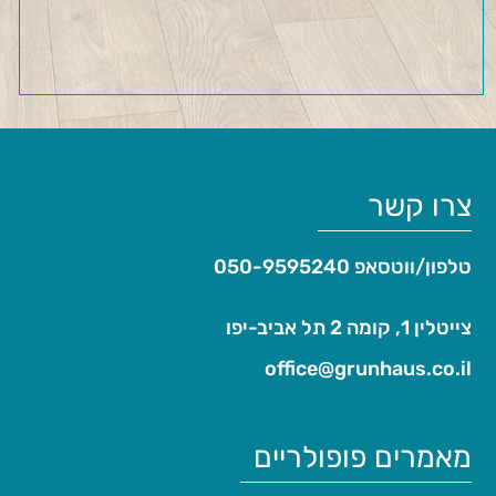
צרו קשר
טלפון/ווטסאפ
050-9595240
צייטלין 1, קומה 2 תל אביב-יפו
office@grunhaus.co.il‏
מאמרים פופולריים