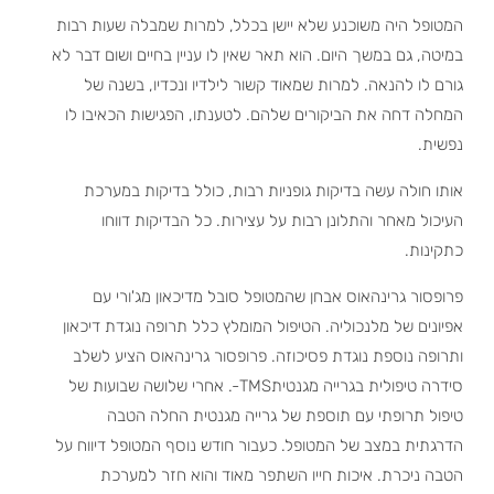
המטופל היה משוכנע שלא יישן בכלל, למרות שמבלה שעות רבות
במיטה, גם במשך היום. הוא תאר שאין לו עניין בחיים ושום דבר לא
גורם לו להנאה. למרות שמאוד קשור לילדיו ונכדיו, בשנה של
המחלה דחה את הביקורים שלהם. לטענתו, הפגישות הכאיבו לו
נפשית.
אותו חולה עשה בדיקות גופניות רבות, כולל בדיקות במערכת
העיכול מאחר והתלונן רבות על עצירות. כל הבדיקות דווחו
כתקינות.
פרופסור גרינהאוס אבחן שהמטופל סובל מדיכאון מג'ורי עם
אפיונים של מלנכוליה. הטיפול המומלץ כלל תרופה נוגדת דיכאון
ותרופה נוספת נוגדת פסיכוזה. פרופסור גרינהאוס הציע לשלב
סידרה טיפולית בגרייה מגנטיתTMS-. אחרי שלושה שבועות של
טיפול תרופתי עם תוספת של גרייה מגנטית החלה הטבה
הדרגתית במצב של המטופל. כעבור חודש נוסף המטופל דיווח על
הטבה ניכרת. איכות חייו השתפר מאוד והוא חזר למערכת