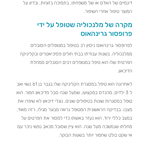
דינמיים של האדם או של משפחתו, בתמיכה בזוגיות, ובדיון על
המשך טיפול אחרי השיפור.
מקרה של מלנכוליה שטופל על ידי
פרופסור גרינהאוס
לפרופסור גרינהאוס ניסיון רב בטיפול במטופלים הסובלים
ממלנכוליה. בשנות עבודתו בבתי חולים פסיכיאטרים ובקליניקה
הפרטית שלו הוא טיפל במטופלים רבים הסובלים ממחלת
הדיכאון.
לאחרונה הוא טיפל במסגרת הקליניקה שלו בגבר בן 61 נשוי ואב
ל 3 ילדים, מהנדס במקצועו, שמעל שנה סבל מדיכאון חמור. הוא
טופל במסגרות שונות בטיפולים שונים. נוגדי דיכאון לא שיפרו את
מצבו. בבדיקה הראשונית המטופל נראה מבוגר מגילו, רזה מאוד,
במצב כללי ירוד. הוא נעזר באשתו כדי למסור את הפרטים על
מחלתו שנמשכה מעל שנה. הוא ציין שסובל מכאב נפשי ניכר עם
אי שקט בולט שחמור יותר בשעות הבוקר.