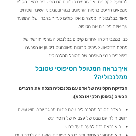
לתופעה הקלינית, אך גורמים ביולוגים הם החשובים במצב הקליני.
ממצאים חריגים ברמות הורמונים בגוף ובמנגנוני השינה שכיחים
מאוד במלנכוליה. ממצאים אלו יכולים לעזור באבחון של התופעה
אך אינם מכוונים את הטיפול.
כמו במצבי דיכאון אחרים קיימים במלנכוליה גורמי תורשה של
מחלת הדיכאון. לעיתים קרובות מאובחנים דיכאון או הפרעה
ביפולרית בבני משפחה של הסובל ממלנכוליה.
איך נראה המטופל הטיפוסי שסובל
ממלנכוליה?
הבדיקה הקלינית של אדם עם מלנכוליה מגלה את הדברים
הבאים (באופן חלקי או מלא):
האדם הסובל ממלנכוליה נוטה להיות מבוגר יותר. הוא עושה
רושם חולה עם מבט של עצב או של חוסר רגש
הוא נראה רזה לפעמים עד כחוש
הוא מתנועע באטיות ודיבורו לא ספונטני. הוא נוטה לדבר מעט