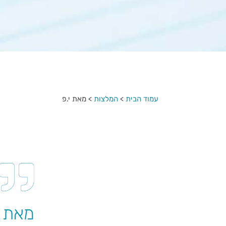
עמוד הבית
>
המלצות
>
מאת י.פ
מאת י