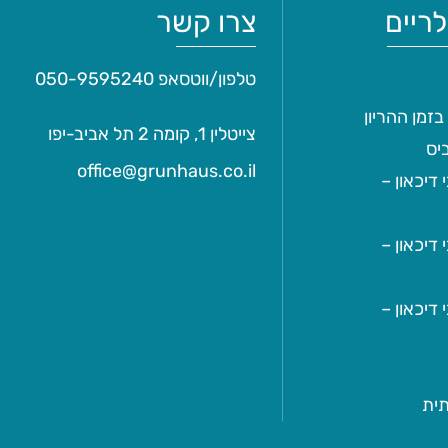
ריים
צרו קשר
טלפון/ווטסאפ
050-9595240
בזמן ההריון
צייטלין 1, קומה 2 תל אביב-יפו
יס
office@grunhaus.co.il‏
דיכאון –
דיכאון –
דיכאון –
תית