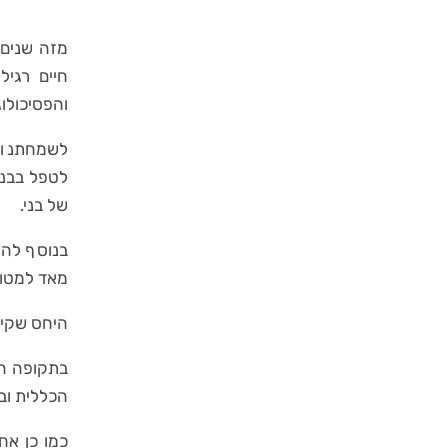
חיים רגי
והפסיכולוג
לשמחתנו ה
לטפל בבני
של בני.
בנוסף להי
מאד למטופ
היחס שקיב
בתקופה הק
הכללית ובת
כמו כן אח