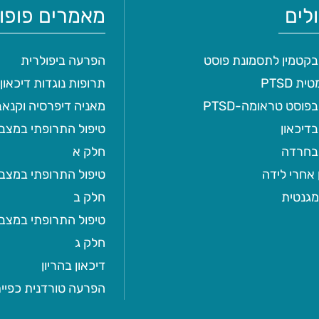
לים
מאמרים פופול
 בקטמין לתסמונת פוסט
הפרעה ביפולרית
ת PTSD
תרופות נוגדות דיכאון 
בפוסט טראומה-PTSD
מאניה דיפרסיה וקנאב
בדיכאון
טיפול התרופתי במצבי 
 בחרדה
חלק א
 אחרי לידה
טיפול התרופתי במצבי 
מגנטית
חלק ב
טיפול התרופתי במצבי 
חלק ג
דיכאון בהריון
הפרעה טורדנית כפיי