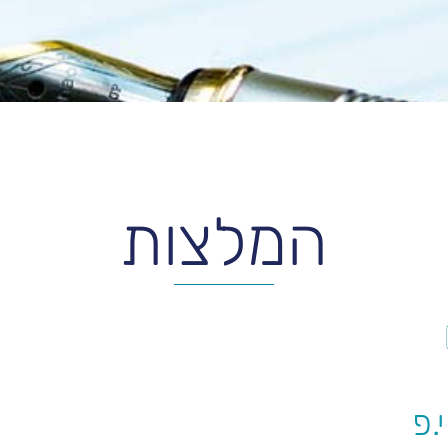
המלצות
.פ