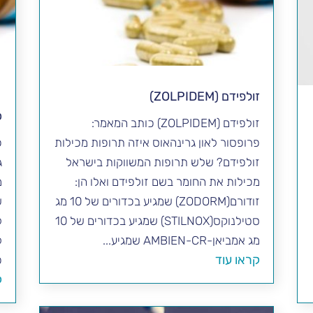
זולפידם (ZOLPIDEM)
כ
זולפידם (ZOLPIDEM) כותב המאמר:
פרופסור לאון גרינהאוס איזה תרופות מכילות
כ
זולפידם? שלש תרופות המשווקות בישראל
ג
מכילות את החומר בשם זולפידם ואלו הן:
מ
זודורם(ZODORM) שמגיע בכדורים של 10 מג
ש
סטילנוקס(STILNOX) שמגיע בכדורים של 10
ל
מג אמביאן-AMBIEN-CR שמגיע...
ל
קראו עוד
פ
ק