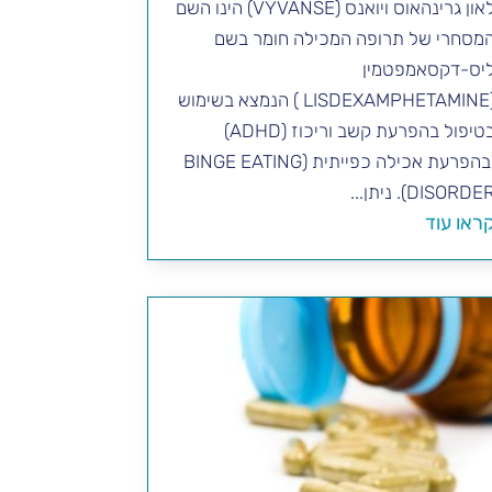
לאון גרינהאוס ויואנס (VYVANSE) הינו השם
מסחרי של תרופה המכילה חומר בשם
יס-דקסאמפטמין
(LISDEXAMPHETAMINE ) הנמצא בשימוש
בטיפול בהפרעת קשב וריכוז (ADHD)
ובהפרעת אכילה כפייתית (BINGE EATING
DISORDE). ניתן...
ראו עוד