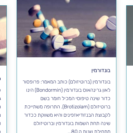
בונדורמין
כ
בונדורמין (ברוטיזולם) כותב המאמר: פרופסור
לאון גרינהאוס בונדורמין (Bondormin) הינו
כ
כדור שינה טיפוסי המכיל חומר בשם
ג
ברוטיזולם (Brotizolam). התרופה משתייכת
ה
לקבוצת הבנזודיאזפינים והיא משווקת ככדור
מ
שינה תחת השמות בונדורמין וברוטיזולם
ו
מתחילת שנות ה 80...
כ