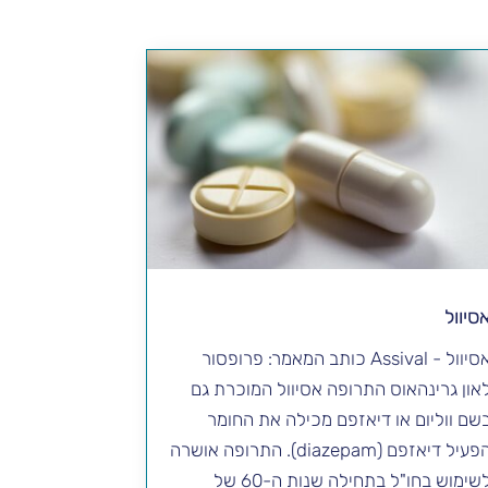
סיוול
אסיוול - Assival כותב המאמר: פרופסור
און גרינהאוס התרופה אסיוול המוכרת גם
שם ווליום או דיאזפם מכילה את החומר
הפעיל דיאזפם (diazepam). התרופה אושרה
לשימוש בחו"ל בתחילה שנות ה-60 של