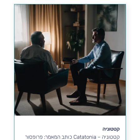
קטטוניה
קטטוניה – Catatonia כותב המאמר: פרופסור