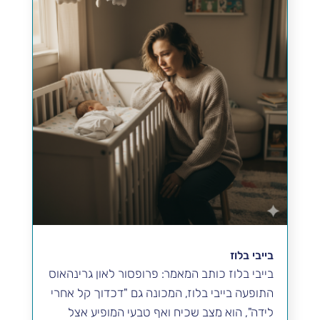
בייבי בלוז
בייבי בלוז כותב המאמר: פרופסור לאון גרינהאוס
התופעה בייבי בלוז, המכונה גם "דכדוך קל אחרי
לידה", הוא מצב שכיח ואף טבעי המופיע אצל