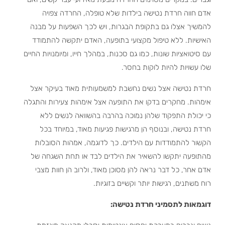
אדם חווה חרדת נטישה בילדות שלא טופלה, החרדה צפויה
להמשיך אצלו גם בתקופת הבגרות, ויש לכך השפעות על מבנה
האישיות. ללא טיפול מקצועי בתופעה, האדם יתקשה להתמודד
עם סיטואציות שונות, כמו גם סכנות, במהלך חייו, ומיומנויות החיים
שלו עשויות להיות לוקות בחסר.
חרדת נטישה אצל נשים נחשבת למשמעותית מאוד בעיקר אצל
אימהות. מחקרים בדקו את התופעה אצל אימהות צעירות והתגלה
כי יכולת התפקוד שלהן נמוכה בהרבה בהשוואה לנשים ללא
חרדת נטישה, ובנוסף הן מרגישות פגיעות מאוד, במיוחד בכל
הקשור להתמודדות עם הילדים. כך לדוגמה, אמהות הסובלות
מהתופעה יתקשו להשאיר את הילדים לבד או תחת השגחה של
אדם אחר, כל דבר נראה להן מסוכן מאוד, ולרוב הן חוות מצבי
רוח משתנים, רגישות יותר וקשיים בזוגיות.
דוגמאות לתסמיני חרדת נטישה: