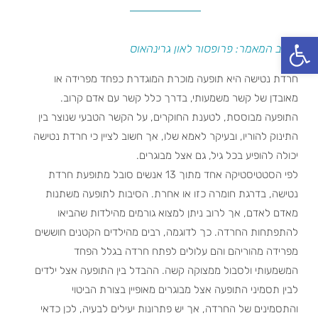
פתח סרגל נגישות
כותב המאמר: פרופסור לאון גרינהאוס
חרדת נטישה היא תופעה מוכרת המוגדרת כפחד מפרידה או
מאובדן של קשר משמעותי, בדרך כלל קשר עם אדם קרוב.
התופעה מבוססת, לטענת החוקרים, על הקשר הטבעי שנוצר בין
התינוק להוריו, ובעיקר לאמא שלו, אך חשוב לציין כי חרדת נטישה
יכולה להופיע בכל גיל, גם אצל מבוגרים.
לפי הסטטיסטיקה אחד מתוך 13 אנשים סובל מתופעת חרדת
נטישה, בדרגת חומרה כזו או אחרת. הסיבות לתופעה משתנות
מאדם לאדם, אך לרוב ניתן למצוא גורמים מהילדות שהביאו
להתפתחות החרדה. כך לדוגמה, רבים מהילדים הקטנים חוששים
מפרידה מהוריהם והם עלולים לפתח חרדה בגלל הפחד
המשמעותי ולסבול ממצוקה קשה. ההבדל בין התופעה אצל ילדים
לבין תסמיני התופעה אצל מבוגרים מאופיין בצורת הביטוי
והתסמינים של החרדה, אך יש פתרונות יעילים לבעיה, לכן כדאי