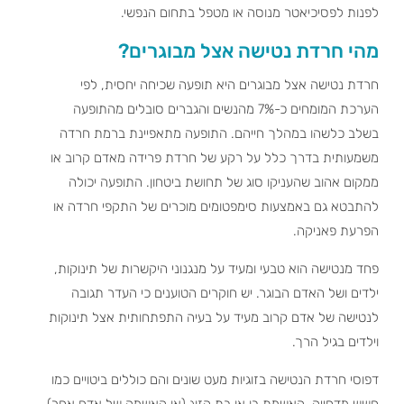
לפנות לפסיכיאטר מנוסה או מטפל בתחום הנפשי.
מהי חרדת נטישה אצל מבוגרים?
חרדת נטישה אצל מבוגרים היא תופעה שכיחה יחסית, לפי
הערכת המומחים כ-7% מהנשים והגברים סובלים מהתופעה
בשלב כלשהו במהלך חייהם. התופעה מתאפיינת ברמת חרדה
משמעותית בדרך כלל על רקע של חרדת פרידה מאדם קרוב או
ממקום אהוב שהעניקו סוג של תחושת ביטחון. התופעה יכולה
להתבטא גם באמצעות סימפטומים מוכרים של התקפי חרדה או
הפרעת פאניקה.
פחד מנטישה הוא טבעי ומעיד על מנגנוני היקשרות של תינוקות,
ילדים ושל האדם הבוגר. יש חוקרים הטוענים כי העדר תגובה
לנטישה של אדם קרוב מעיד על בעיה התפתחותית אצל תינוקות
וילדים בגיל הרך.
דפוסי חרדת הנטישה בזוגיות מעט שונים והם כוללים ביטויים כמו
חשש מדחייה, האשמת בן או בת הזוג (או האשמה של אדם אחר),