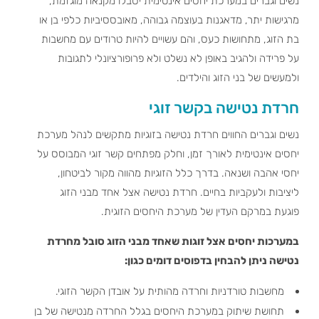
נשים וגברים במערכת יחסים אינטימית יסבלו מקנאה מוגזמת,
מרגישות יתר, מדאגנות בעוצמה גבוהה, מאובססיביות כלפי בן או
בת הזוג, מתחושות כעס, והם עשויים להיות טרודים עם מחשבות
על פרידה ולהגיב באופן לא נשלט ולא פרופורציונלי לתגובות
ולמעשים של בני הזוג והילדים.
חרדת נטישה בקשר זוגי
נשים וגברים החווים חרדת נטישה בזוגיות מתקשים לנהל מערכת
יחסים אינטימית לאורך זמן, וחלק מפתחים קשר זוגי המבוסס על
יחסי אהבה ושנאה. בדרך כלל הזוגיות מהווה מקור לביטחון,
ליציבות ולעקביות בחיים. חרדת נטישה אצל אחד מבני הזוג
פוגעת במרקם העדין של מערכת היחסים הזוגית.
במערכות יחסים אצל זוגות שאחד מבני הזוג סובל מחרדת
נטישה ניתן להבחין בדפוסים דומים כגון:
מחשבות טורדניות וחרדה מהותית על אובדן הקשר הזוגי.
תחושת שיתוק במערכת היחסים בגלל החרדה מנטישה של בן