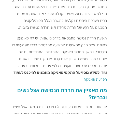
תחושת מחנק במערכת היחסים, היצמדות והישענות על בני הזוג
כדי לשאוב עידוד, רוגע ואישור קבלה על ידי אדם אחר, ובמקרים
רבים מערכת היחסים נקלעת למשבר בגלל הקונפליקטים
הנובעים על רקע של חרדת פרידה ו/או חרדת נטישה בזוגיות.
תופעת חרדת נטישה מתבטאת בדרכים שונות ויש לה לא מעט
ביטויים. אצל חלק מהאנשים התופעה מתבטאת בבכי משמעותי או
היסטרי, דיכאון, התקפי פאניקה, הסתגרות והתבודדות, חוסר
אונים בגלל החשש מאובדן אדם קרוב או מקום חשוב, דאגנות
יתר, התקפי כעס וזעם, תוקפנות כלפי אחרים, תלותית באחר,
ועוד.
למידע נוסף על התקפי פאניקה מוזמנים להיכנס לעמוד
הפרעת פאניקה
מה מאפיין את חרדת הנטישה אצל נשים
וגברים?
יש מגוון רחב של סיבות העלולות לגרום לחרדת נטישה אצל נשים
וגברים. במקרים מסוימים החרדה נובעת מאירועי עבר קשים, ואם