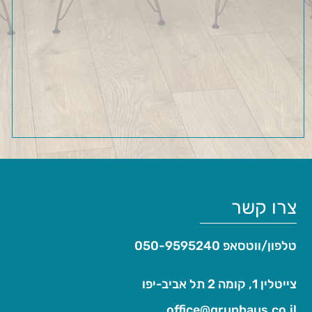
צרו קשר
טלפון/ווטסאפ
050-9595240
צייטלין 1, קומה 2 תל אביב-יפו
office@grunhaus.co.il‏