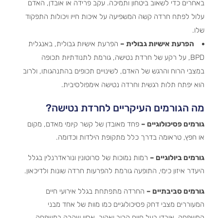
באחרים כדי לשאוב ביטחון ותמיכה. עקב פרידה או אובדן, האדם
עלול לפתח חרדה קשה המשפיעה על איכות חייו ויכולות התפקוד
שלו.
הפרעת אישיות גבולית –
הפרעת אישיות גבולית, באנגלית
BPD, על רקע של חרדת נטישה, גורמת לתנודתיות תכופה
במצבי הרוח והרגש של האדם, לשינויים תכופים בהתנהגותו, ולרוב
הוא יפתח תלות רגשית וחרדה נטישה אימפולסיבית.
מה הגורמים העיקריים לחרדת נטישה?
גורמים פסיכולוגיים –
פחד מאובדן של קשר קיומי מאדם, מקום
או חפץ, טראומה בדרך כלל מתקופת הילדות וכדומה.
גורמים ביולוגיים –
רמות נמוכות של סרוטונין ונוראדרנלין בגלל
היעדר איזון כימי, התופעה גורמת להפרעות חרדה שונות ולדיכאון.
גורמים סביבתיים –
החרדה מתפתחת בגלל אירועי חיים
המעוררים מצבי דחק פסיכולוגיים כמו מוות של אחד מבני
המשפחה, אובדן בעל חיים קרוב ואהוב, אסון שקרה במשפחה,