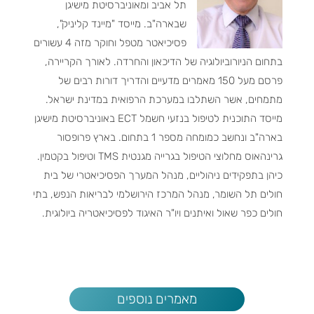
תל אביב ומאוניברסיטת מישיגן
שבארה"ב. מייסד "מיינד קליניק",
פסיכיאטר מטפל וחוקר מזה 4 עשורים
בתחום הניורוביולוגיה של הדיכאון והחרדה. לאורך הקריירה,
פרסם מעל 150 מאמרים מדעיים והדריך דורות רבים של
מתמחים, אשר השתלבו במערכת הרפואית במדינת ישראל.
מייסד התוכנית לטיפול בנזעי חשמל ECT באוניברסיטת מישיגן
בארה"ב ונחשב כמומחה מספר 1 בתחום. בארץ פרופסור
גרינהאוס מחלוצי הטיפול בגרייה מגנטית TMS וטיפול בקטמין.
כיהן בתפקידים ניהוליים, מנהל המערך הפסיכיאטרי של בית
חולים תל השומר, מנהל המרכז הירושלמי לבריאות הנפש, בתי
חולים כפר שאול ואיתנים ויו"ר האיגוד לפסיכיאטריה ביולוגית.
מאמרים נוספים