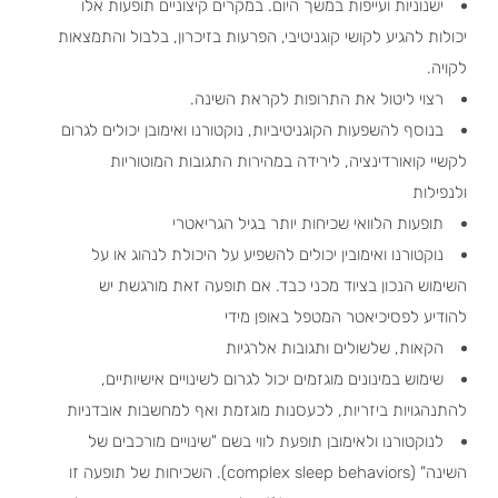
ישנוניות ועייפות במשך היום. במקרים קיצוניים תופעות אלו
יכולות להגיע לקושי קוגניטיבי, הפרעות בזיכרון, בלבול והתמצאות
לקויה.
רצוי ליטול את התרופות לקראת השינה.
בנוסף להשפעות הקוגניטיביות, נוקטורנו ואימובן יכולים לגרום
לקשיי קואורדינציה, לירידה במהירות התגובות המוטוריות
ולנפילות
תופעות הלוואי שכיחות יותר בגיל הגריאטרי
נוקטורנו ואימובין יכולים להשפיע על היכולת לנהוג או על
השימוש הנכון בציוד מכני כבד. אם תופעה זאת מורגשת יש
להודיע לפסיכיאטר המטפל באופן מידי
הקאות, שלשולים ותגובות אלרגיות
שימוש במינונים מוגזמים יכול לגרום לשינויים אישיותיים,
להתנהגויות ביזריות, לכעסנות מוגזמת ואף למחשבות אובדניות
לנוקטורנו ולאימובן תופעת לווי בשם "שינויים מורכבים של
השינה" (complex sleep behaviors). השכיחות של תופעה זו