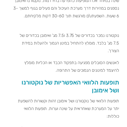
שינה במיוחד אלו המופיעות כהפרעה בהירדמות. נוקטורנו ואימובן
נספגים במהירות דרך מערכת העיכול והם פעילים בגוף למשך 3-
6 שעות. השפעתו\ם מורגשת תוך 30-60 דקות מלקיחתם.
נוקטורנו נמכר בכדורים של 3.75 ו7.5 מג' ואימובן בכדורים של
7.5 מג' בלבד. מומלץ להתחיל במינון הנמוך ולהעלות במידת
הצורך.
לאנשים הסובלים מפגיעה בתפקוד הכבד או הכליות מומלץ
להיצמד למינונים הנמוכים של התרופה.
תופעות הלוואי האפשריות של נוקטורנו
ושל אימובן
תופעות הלוואי של נוקטורנו ושל אימובן זהות וקשורות להשפעת
יתר על המערכת שאחראית על שינה וערות. תופעות הלוואי
כוללות: