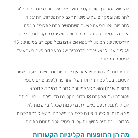
השימוש הממושך של נוקטורנו ושל אמביאן יכול לגרום להתרגלות
לתרופות ובמקרים של שימוש יתר גם להתמכרות. התרגלות
לתרופות אלו מופיעה כאשר משתמשים בהם לתקופה רציפה
וארוכה. הטיפול בהתרגלות לתרופה הוא יחסית קל ודורש ירידה
הדרגתית של המינון. לדוגמא אם אדם נוטל נוקטורנו במינון של 15
מג ליום עליו לבצע ירידה הדרגתית של רבע כדור פעם בשבוע עד
הפסקת התרופה.
התמכרות לנוקטורנו או אמביאן פחות שכיחה. היא מופיעה כאשר
המטופל נוטל כמויות גדולות של התרופה (לפעמים גם מספר
תרופות שינה) והוא מגיע למינונים גבוהים במיוחד. לדוגמא,
מטופלת שלי שלקחה 18 כדורי נוקטורנו מדי לילה. שימוש היתר
הוביל לתופעות פסיכיאטריות מורכבות שכללו מחשבות לא
מציאותיות ותוקפנות פיזית כלפי בני משפחה. הטיפול בהתמכרות
לכדורי שינה חייב להיעשות על ידי פסיכיאטר מנוסה בתחום.
מה הן התופעות הקליניות הקשורות