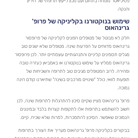
פסיכיאטר מומחה בתחום ועם מכון לייעוץ תרופתי של היריון
והנקה.
שימוש בנוקטורנו בקליניקה של פרופ'
גרינהאוס
חלק לא מבוטל של מטופלים הפונים לקליניקה של פרופסור
גרינהאוס מדווחים על הפרעות שינה. מטופלים שלא ישנים טוב
מגלים תסמינים קליניים והתנהגותיים עוצמתיים יותר. לכן פרופסור
גרינהאוס ממליץ על שימוש בנוקטורנו או באמביאן כעזרה טובה
ומהירה. לרוב המטופלים מגיבים טוב לתרופה והשכיחות של
תופעות לוואי, כולל "שינויים מורכבים בשינה" שתיארנו קודם הינה
נמוכה.
פרופ' גרינהאוס מציין שקיים סיכון להתרגלות לתרופות שינה, לכן
חשוב להשתמש בתרופות אלו לתקופות קצרות בלבד ובמינונים
הנמוכים שאפשר. הסיכון להתמכרות, למרות שלא שכיח, קיים.
בביקורים בקליניקה פרופ' גרינהאוס מעריך את הצורך בתרופות