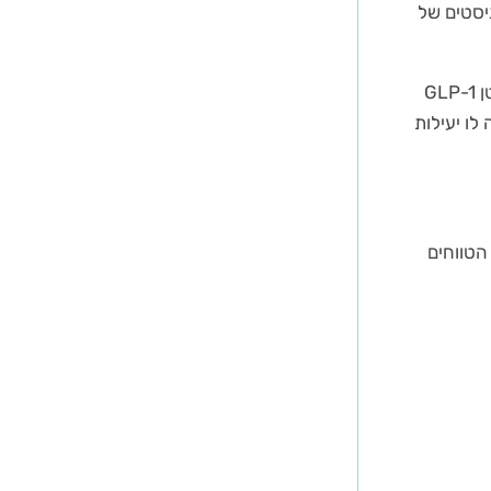
ניסטים של
התרופה אושרה באופן ספציפי לטיפול בהשמנת יתר. תרופות נוספות שהן אגוניסטיות לקולטן GLP-1
ן של עד 2.4 מג', דבר המקנה לו יעילות
הטווחים