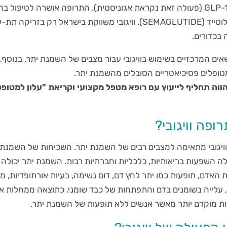
הפעילות של הקולטן ל GLP-1 (פעולה זאת נקראת אגוניסטית). התרופה אושרה לטיפו
ומכילה חומר בשם סמגלוטייד (SEMAGLUTIDE). וויגובי משווקת בישראל רק בזר
בכדורים.
ים המרכזיים בשימוש בוויגובי עבור מצבים של השמנת יתר. בנוסף,
ופלים פסיכיאטריים הסובלים מהשמנת יתר.
וה תחליף לייעוץ עם רופא מטפל מקצועי וקריאת "עלון למטופ
ופה וויגובי?
וויגובי מתאימה למצבים רבים של השמנת יתר. השכיחות של השמנת
לה השפעות בריאותיות, כלכליות וחברתיות רבות. השמנת יתר יכולה 
 האדם, תופעות כמו יתר לחץ דם, דום נשימה, בעיות אורתופדיות, מ
כלי דם, סוכרת מסוג-2, עלייה בשומנים בדם והתפתחות של כבד שומני. כתוצאה ממחלות
ות מוקדם יותר מאשר אנשים ללא תופעות של השמנת יתר.