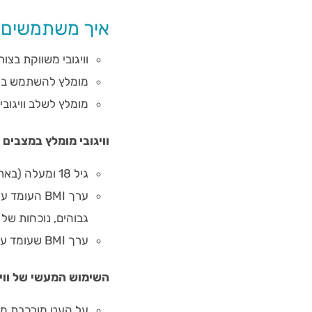
איך משתמשים בו
וויגובי משווקת בצו
מומלץ להשתמש בווי
מומלץ לשלב וויגובי
וויגובי מומלץ במצבים 
גיל 18 ומעלה (בארה"ב התרופה מאושרת עבור ילדים ובני נוער).
גבוהים, נוכחות של
ערך BMI שעומד על 30 ומעלה (השמנת יתר).
השימוש המעשי של וויג
על העט מורכבת מח