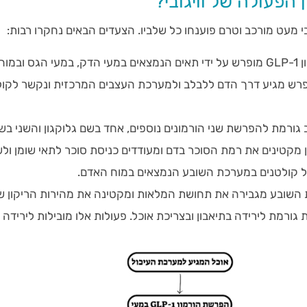
 הפעולה של וויגובי?
בי מעט מורכב וטרם פוענחו כל שלביו. הצעדים הבאים נחקרו רבות:
ובמוח.
ן GLP-1 המופרש מגיע דרך הדם ללבלב ולמערכת העצבים המרכזית ונקשר לקו
ורמת להפרשת שני הורמונים נוספים, אחד בשם גלוקגון והשני בשם 
ן מקטינים את רמת הסוכר בדם ומעודדים כניסת סוכר לתאי שומן ולש
שובע מגבירה את תחושת המלאות ומקטינה את מהירות הריקון ש
גורמת לירידה בתיאבון ובצריכת אוכל. פעולות אלו מובילות לירידה