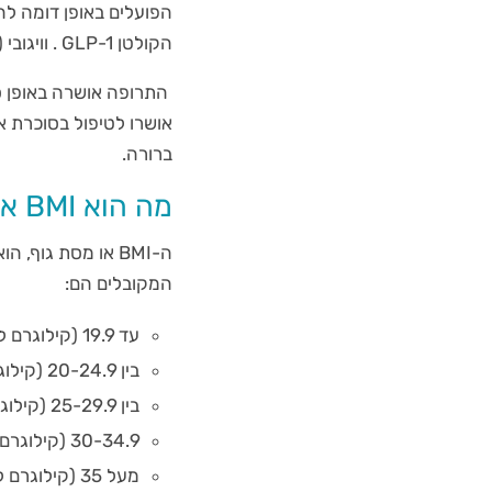
הפועלים באופן דומה להו
הקולטן GLP-1 . וויגובי (בשם פרמקולוגי סמגלוטייד) הוא אחד האגוניסטים של ה GLP-1.
ברורה.
מה הוא BMI או מדידת מסת גוף?
ה-BMI או מסת גו
המקובלים הם:
עד 19.9 (קילוגרם למטר מרובע) או פחות- תת משקל.
בין 20-24.9 (קילוגרם למטר מרובע)- משקל תקין.
בין 25-29.9 (קילוגרם למטר מרובע)- עודף משקל.
30-34.9 (קילוגרם למטר מרובע)- השמנת יתר.
מעל 35 (קילוגרם למטר מרובע)- השמנה פתולוגית.