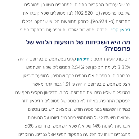
רב של עבודות מחקריות בתחום. המחברים השוו בין מטופלים
שקיבלו פרופסיה (כ- 102.520) לבין מטופלים שלא קיבלו את
התרופה (כ- 96.934). כחלק מתופעות הלוואי שנחקרו נכללו
דיכאון קליני
, חרדה, מחשבות אובדניות והפרעות בתפקוד המיני.
מה היא השכיחות של תופעות הלוואי של
פרופסיה?
הסיכון להופעת תסמיני
דיכאון
קליני במשתמשים בפרופסיה היה
3.32% לעומת הסיכון של 2.54% למטופלים שלא השתמשו
בפרופסיה. מספרים אלו גורמים לכך שהסיכון להופעת דיכאון
אצל משתמשים בפרופסיה היה פי 1.31 גבוה יותר מאשר
במטופלים שלא נטלו את התרופה. לרוב, הדיכאון הקליני חלף עם
הפסקת התרופה. באחוז לא מבוטל של מטופלים הדיכאון חזר
במידה והשימוש בפרופסיה חודש. מימצאים חשובים נוספים
שתוארו היו: 21% של משתמשי פרופסיה דיווחו על מחשבות
אובדניות לעומת 14% של אלו שלא השתמשו בתרופה. 60%
מהגברים דיווחו על הפגיעה בתפקוד המיני אצל גברים. החוקרים