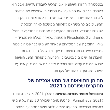
בפנסטריד. הדיווח העיתונאי אינו תחליף לעבודה מדעית, אבל הוא
בהחלט מבליט את התופעה ואת החשיבות שרופאים יהיו מודעים
לה. התופעות שדווחו, על ידי משתמשים- דיכאון וקושי בתפקוד
המיני, יכולים להימשך גם לתקופה ממושכת לאחר הפסקת
השימוש בתרופה. בספרות המקצועית מתייחסים לתופעה כ- Post
Finasteride Syndrome תסמונת שלאחר נטילת פינסטריד –
PFS. התופעות של הסינדרום שלאחר השימוש בפרופסיה כוללות
שינויים במצב הרוח, הופעת דיכאון וחרדה, עלייה במחשבות
האובדניות, שינויים קוגניטיביים, והפרעות בתפקוד המיני. תופעות
הלוואי המיניות עליהן דווח כוללות ירידה בחשק המיני, קשיים עם
האורגזמה, ואף תופעות של עקרות.
מה הן התוצאות של מטא אנליזה של
מחקרים שפורסם ב 2021
סיכום של מספר עבודות מדעיות
במהלך 2021 פומפילי ושותפיו
( Pompili et al 2021 ) פרסמו מאמר שסוקר 30 שנה של שימוש
בתרופה פרופסיה. הם עשו מטא אנליזה שהתבססה על מספר