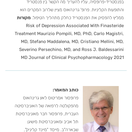
בפנסטריד-פרופסיה, עליו להעריך מה הקשר בין פנסטריד
והתופעות הקליניות. פרופ' גרינהאוס מציין שלרוב המקרים הוא
ממליץ להפסיק את הפנסטריד כחלק מתהליך הטיפול.
מקורות
Risk of Depression Associated With Finasteride
Treatment Maurizio Pompili, MD, PhD, Carlo Magistri,
MD, Stefano Maddalena, MD, Cristiano Mellini, MD,
Severino Persechino, MD, and Ross J. Baldessarini
MD
Journal of Clinical Psychopharmacology 2021
כותב המאמר:
פרופסור אמריטוס לאון גרינהאוס
מהפקולטה לרפואה של האוניברסיטה
העברית, פרופסור חבר מאוניברסיטת
תל אביב ומאוניברסיטת מישיגן
שבארה"ב. מייסד "מיינד קליניק",