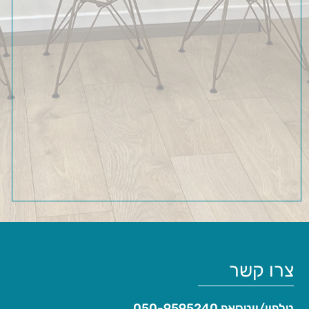
צרו קשר
טלפון/ווטסאפ
050-9595240