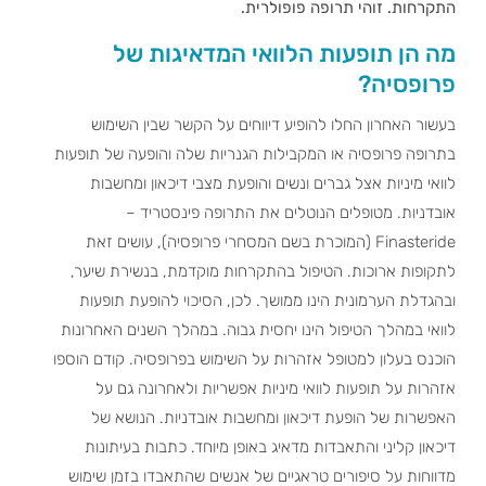
התקרחות. זוהי תרופה פופולרית.
מה הן תופעות הלוואי המדאיגות של
פרופסיה?
בעשור האחרון החלו להופיע דיווחים על הקשר שבין השימוש
בתרופה פרופסיה או המקבילות הגנריות שלה והופעה של תופעות
לוואי מיניות אצל גברים ונשים והופעת מצבי דיכאון ומחשבות
אובדניות. מטופלים הנוטלים את התרופה פינסטריד –
Finasteride (המוכרת בשם המסחרי פרופסיה), עושים זאת
לתקופות ארוכות. הטיפול בהתקרחות מוקדמת, בנשירת שיער,
ובהגדלת הערמונית הינו ממושך. לכן, הסיכוי להופעת תופעות
לוואי במהלך הטיפול הינו יחסית גבוה. במהלך השנים האחרונות
הוכנס בעלון למטופל אזהרות על השימוש בפרופסיה. קודם הוספו
אזהרות על תופעות לוואי מיניות אפשריות ולאחרונה גם על
האפשרות של הופעת דיכאון ומחשבות אובדניות. הנושא של
דיכאון קליני והתאבדות מדאיג באופן מיוחד. כתבות בעיתונות
מדווחות על סיפורים טראגיים של אנשים שהתאבדו בזמן שימוש