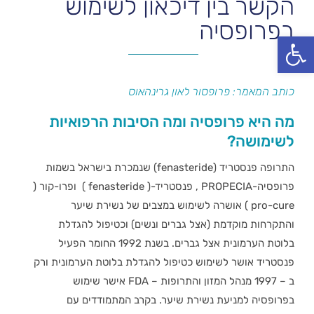
הקשר בין דיכאון לשימוש
בפרופסיה
פתח סרגל נגישות
כותב המאמר: פרופסור לאון גרינהאוס
מה היא פרופסיה ומה הסיבות הרפואיות
לשימושה?
התרופה פנסטריד (fenasteride) שנמכרת בישראל בשמות
פרופסיה-PROPECIA , פנסטריד-( fenasteride ) ופרו-קור (
pro-cure ) אושרה לשימוש במצבים של נשירת שיער
והתקרחות מוקדמת (אצל גברים ונשים) וכטיפול להגדלת
בלוטת הערמונית אצל גברים. בשנת 1992 החומר הפעיל
פנסטריד אושר לשימוש כטיפול להגדלת בלוטת הערמונית ורק
ב – 1997 מנהל המזון והתרופות – FDA אישר שימוש
בפרופסיה למניעת נשירת שיער. בקרב המתמודדים עם