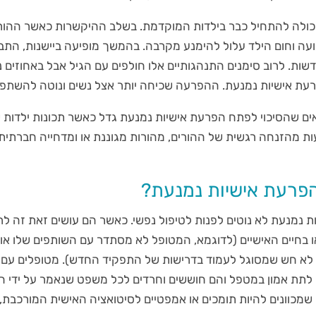
כולה להתחיל כבר בילדות המוקדמת. בשלב ההיקשרות כאשר ההורה
עה וחום הילד עלול להימנע מקרבה. בהמשך מופיעה ביישנות, התב
שות. לרוב סימנים התנהגותיים אלו חולפים עם הגיל אבל באחוזים נ
רעת אישיות נמנעת. ההפרעה שכיחה יותר אצל נשים ונוטה להשתפר
ים שהסיכוי לפתח הפרעת אישיות נמנעת גדל כאשר תכונות ילדות ש
ות מהזנחה רגשית של ההורים, מהורות מגוננת או ומדחייה חברתי
פרעת אישיות נמנעת?
 נמנעת לא נוטים לפנות לטיפול נפשי. כאשר הם עושים זאת זה לר
ו בחיים האישיים (לדוגמא, המטופל לא מסתדר עם השותפים שלו או 
לא חש שמסוגל לעמוד בדרישות של התפקיד החדש). מטופלים עם
לתת אמון במטפל והם חוששים וחרדים לכל משפט שנאמר על ידי ה
מכוונים להיות תומכים או אמפטיים לסיטואציה האישית המורכבת, 